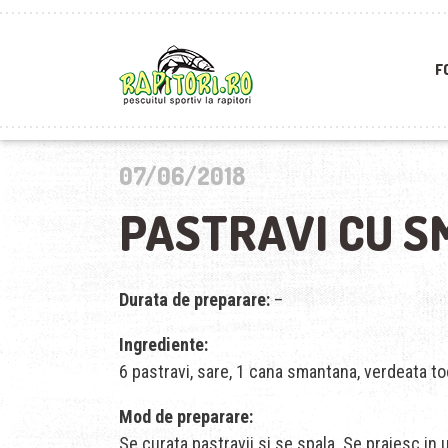
F
07/06/2018
PASTRAVI CU 
Durata de preparare:
–
Ingrediente:
6 pastravi, sare, 1 cana smantana, verdeata toc
Mod de preparare:
Se curata pastravii si se spala. Se prajesc in u