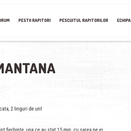
ORUM
PESTII RAPITORI
PESCUITUL RAPITORILOR
ECHIPA
SMANTANA
ata, 2 linguri de unt
nt fierbinte, upa ce au stat 15 min. cu sarea pe ei.