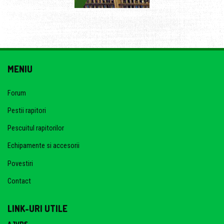
MENIU
Forum
Pestii rapitori
Pescuitul rapitorilor
Echipamente si accesorii
Povestiri
Contact
LINK-URI UTILE