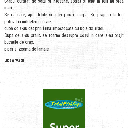
Crapul curatat de solzi si intestine, spalat si taiat in felii nu prea
mari.
Se da sare, apoi feliile se sterg cu o carpa. Se prajesc la foc
potrivit in untdelemn incins,
dupa ce s-au dat prin faina amestecata cu boia de ardei.
Dupa ce s-au prajit, se toarna deasupra sosul in care s-au prajit
bucatile de crap,
piper si zeama de lamaie.
Observatii:
–