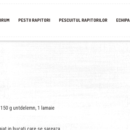
ORUM
PESTII RAPITORI
PESCUITUL RAPITORILOR
ECHIPA
, 150 g untdelemn, 1 lamaie
taiat in bucati care se sareaza.