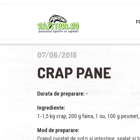
F
07/06/2018
CRAP PANE
Durata de preparare:
–
Ingrediente:
1-1,5 kg crap, 200 g faina, 1 ou, 100 g pesmet
Mod de preparare:
Crapul curatat de solzi si intestine, spalat si 