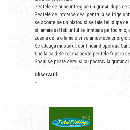
Pestele se pune intreg pe un gratar, dupa ce a
Pestele se intoarce des, pentru a se frige un
se scoate pe un platou si se taie feliidupa ce
si lamaie astfel: untul se inmoaie pe foc mic, 
zeama de la o lamaie si se amesteca energic 
Se adauga mustarul, continuand operatia.Cand
tine la cald.Se toarna peste pestele fript si s
Sosul se poate servi si cu pastrav la gratar si
Observatii:
–