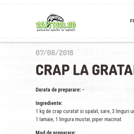
F
07/06/2018
CRAP LA GRATA
Durata de preparare:
–
Ingrediente:
1 kg de crap curatat si spalat, sare, 3 linguri u
1 lamaie, 1 lingura mustar, piper macinat
Mod de preparare: