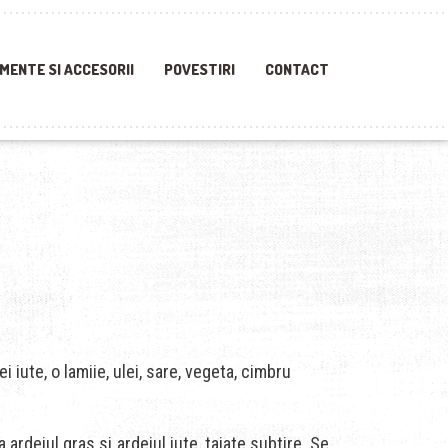
MENTE SI ACCESORII
POVESTIRI
CONTACT
 iute, o lamiie, ulei, sare, vegeta, cimbru
ardeiul gras si ardeiul iute, taiate subtire. Se