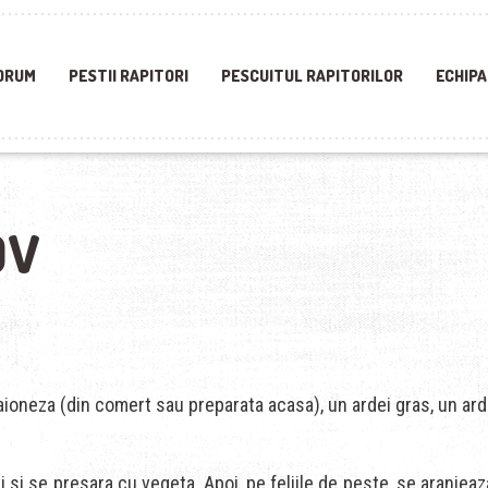
ORUM
PESTII RAPITORI
PESCUITUL RAPITORILOR
ECHIPA
OV
aioneza (din comert sau preparata acasa), un ardei gras, un ardei
 si se presara cu vegeta. Apoi, pe feliile de peste, se aranjeaza 