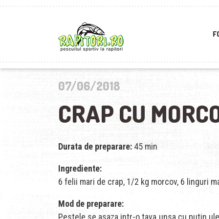
F
07/06/2018
CRAP CU MORC
Durata de preparare:
45 min
Ingrediente:
6 felii mari de crap, 1/2 kg morcov, 6 linguri m
Mod de preparare:
Pestele se asaza intr-o tava unsa cu putin ulei