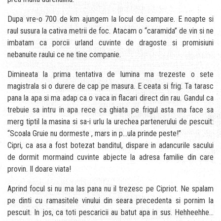
Dupa vre-o 700 de km ajungem la locul de campare. E noapte si
raul susura la cativa metrii de foc. Atacam o “caramida” de vin si ne
imbatam ca porcii urland cuvinte de dragoste si promisiuni
nebanuite raului ce ne tine companie.
Dimineata la prima tentativa de lumina ma trezeste o sete
magistrala si o durere de cap pe masura. E ceata si frig. Ta tarasc
pana la apa si ma adap ca o vaca in flacari direct din rau. Gandul ca
trebuie sa intru in apa rece ca ghiata pe frigul asta ma face sa
merg tiptil la masina si sa-i urlu la urechea partenerului de pescuit:
“Scoala Gruie nu dormeste , mars in p…ula prinde peste!”
Cipri, ca asa a fost botezat banditul, dispare in adancurile sacului
de dormit mormaind cuvinte abjecte la adresa familie din care
provin. Il doare viata!
Aprind focul si nu ma las pana nu il trezesc pe Cipriot. Ne spalam
pe dinti cu ramasitele vinului din seara precedenta si pornim la
pescuit. In jos, ca toti pescaricii au batut apa in sus. Hehheehhe…