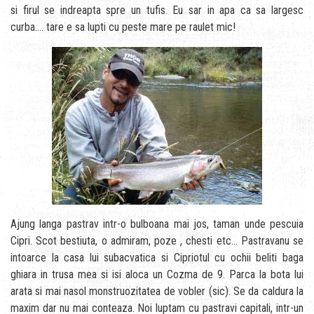
si firul se indreapta spre un tufis. Eu sar in apa ca sa largesc
curba…. tare e sa lupti cu peste mare pe raulet mic!
Ajung langa pastrav intr-o bulboana mai jos, taman unde pescuia
Cipri. Scot bestiuta, o admiram, poze , chesti etc… Pastravanu se
intoarce la casa lui subacvatica si Cipriotul cu ochii beliti baga
ghiara in trusa mea si isi aloca un Cozma de 9. Parca la bota lui
arata si mai nasol monstruozitatea de vobler (sic). Se da caldura la
maxim dar nu mai conteaza. Noi luptam cu pastravi capitali, intr-un