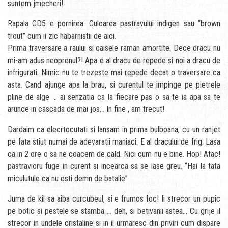
suntem jmecheri!
Rapala CD5 e pornirea. Culoarea pastravului indigen sau “brown
trout” cum ii zic habarnistii de aici.
Prima traversare a raului si caisele raman amortite. Dece dracu nu
mi-am adus neoprenul?! Apa e al dracu de repede si noi a dracu de
infrigurati. Nimic nu te trezeste mai repede decat o traversare ca
asta. Cand ajunge apa la brau, si curentul te impinge pe pietrele
pline de alge … ai senzatia ca la fiecare pas o sa te ia apa sa te
arunce in cascada de mai jos… In fine , am trecut!
Dardaim ca elecrtocutati si lansam in prima bulboana, cu un ranjet
pe fata stiut numai de adevaratii maniaci. E al dracului de frig. Lasa
ca in 2 ore o sa ne coacem de cald. Nici cum nu e bine. Hop! Atac!
pastravioru fuge in curent si incearca sa se lase greu. “Hai la tata
miculutule ca nu esti demn de batalie”
Juma de kil sa aiba curcubeul, si e frumos foc! Ii strecor un pupic
pe botic si pestele se stamba … deh, si betivanii astea… Cu grije il
strecor in undele cristaline si in il urmaresc din priviri cum dispare