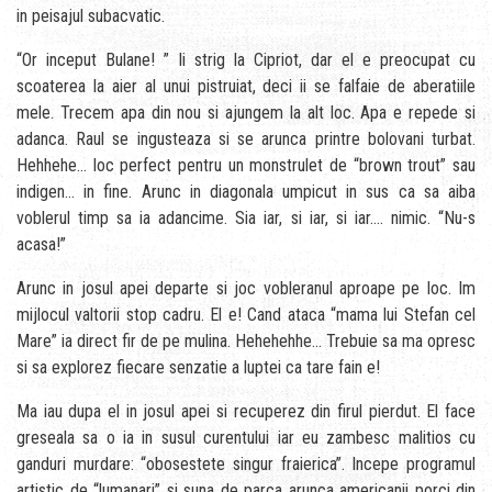
in peisajul subacvatic.
“Or inceput Bulane! ” Ii strig la Cipriot, dar el e preocupat cu
scoaterea la aier al unui pistruiat, deci ii se falfaie de aberatiile
mele. Trecem apa din nou si ajungem la alt loc. Apa e repede si
adanca. Raul se ingusteaza si se arunca printre bolovani turbat.
Hehhehe… loc perfect pentru un monstrulet de “brown trout” sau
indigen… in fine. Arunc in diagonala umpicut in sus ca sa aiba
voblerul timp sa ia adancime. Sia iar, si iar, si iar…. nimic. “Nu-s
acasa!”
Arunc in josul apei departe si joc vobleranul aproape pe loc. Im
mijlocul valtorii stop cadru. El e! Cand ataca “mama lui Stefan cel
Mare” ia direct fir de pe mulina. Hehehehhe… Trebuie sa ma opresc
si sa explorez fiecare senzatie a luptei ca tare fain e!
Ma iau dupa el in josul apei si recuperez din firul pierdut. El face
greseala sa o ia in susul curentului iar eu zambesc malitios cu
ganduri murdare: “obosestete singur fraierica”. Incepe programul
artistic de “lumanari” si suna de parca arunca americanii porci din