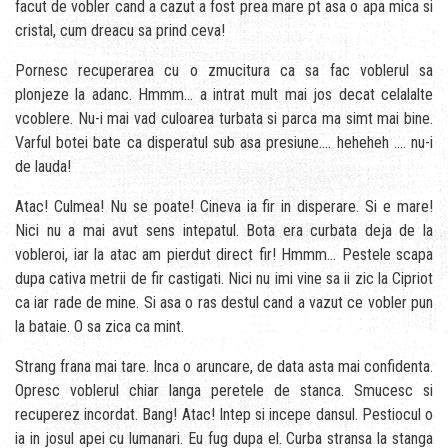
facut de vobler cand a cazut a fost prea mare pt asa o apa mica si
cristal, cum dreacu sa prind ceva!
Pornesc recuperarea cu o zmucitura ca sa fac voblerul sa
plonjeze la adanc. Hmmm… a intrat mult mai jos decat celalalte
vcoblere. Nu-i mai vad culoarea turbata si parca ma simt mai bine.
Varful botei bate ca disperatul sub asa presiune…. heheheh …. nu-i
de lauda!
Atac! Culmea! Nu se poate! Cineva ia fir in disperare. Si e mare!
Nici nu a mai avut sens intepatul. Bota era curbata deja de la
vobleroi, iar la atac am pierdut direct fir! Hmmm… Pestele scapa
dupa cativa metrii de fir castigati. Nici nu imi vine sa ii zic la Cipriot
ca iar rade de mine. Si asa o ras destul cand a vazut ce vobler pun
la bataie. O sa zica ca mint.
Strang frana mai tare. Inca o aruncare, de data asta mai confidenta.
Opresc voblerul chiar langa peretele de stanca. Smucesc si
recuperez incordat. Bang! Atac! Intep si incepe dansul. Pestiocul o
ia in josul apei cu lumanari. Eu fug dupa el. Curba stransa la stanga