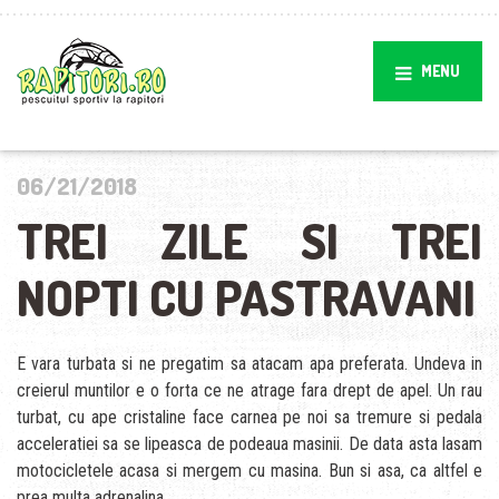
MENU
06/21/2018
TREI ZILE SI TREI
NOPTI CU PASTRAVANI
E vara turbata si ne pregatim sa atacam apa preferata. Undeva in
creierul muntilor e o forta ce ne atrage fara drept de apel. Un rau
turbat, cu ape cristaline face carnea pe noi sa tremure si pedala
acceleratiei sa se lipeasca de podeaua masinii. De data asta lasam
motocicletele acasa si mergem cu masina. Bun si asa, ca altfel e
prea multa adrenalina.