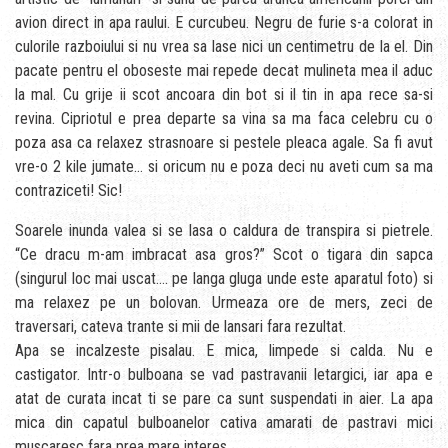
avion direct in apa raului. E curcubeu. Negru de furie s-a colorat in
culorile razboiului si nu vrea sa lase nici un centimetru de la el. Din
pacate pentru el oboseste mai repede decat mulineta mea il aduc
la mal. Cu grije ii scot ancoara din bot si il tin in apa rece sa-si
revina. Cipriotul e prea departe sa vina sa ma faca celebru cu o
poza asa ca relaxez strasnoare si pestele pleaca agale. Sa fi avut
vre-o 2 kile jumate… si oricum nu e poza deci nu aveti cum sa ma
contraziceti! Sic!
Soarele inunda valea si se lasa o caldura de transpira si pietrele.
“Ce dracu m-am imbracat asa gros?” Scot o tigara din sapca
(singurul loc mai uscat…. pe langa gluga unde este aparatul foto) si
ma relaxez pe un bolovan. Urmeaza ore de mers, zeci de
traversari, cateva trante si mii de lansari fara rezultat.
Apa se incalzeste pisalau. E mica, limpede si calda. Nu e
castigator. Intr-o bulboana se vad pastravanii letargici, iar apa e
atat de curata incat ti se pare ca sunt suspendati in aier. La apa
mica din capatul bulboanelor cativa amarati de pastravi mici
muscaresc fara prea mare interes.