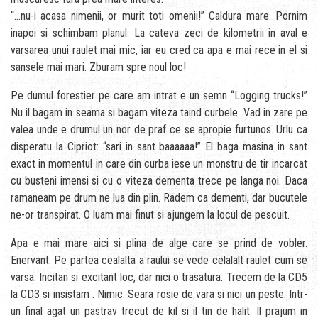
“…nu-i acasa nimenii, or murit toti omenii!” Caldura mare. Pornim
inapoi si schimbam planul. La cateva zeci de kilometrii in aval e
varsarea unui raulet mai mic, iar eu cred ca apa e mai rece in el si
sansele mai mari. Zburam spre noul loc!
Pe dumul forestier pe care am intrat e un semn “Logging trucks!”
Nu il bagam in seama si bagam viteza taind curbele. Vad in zare pe
valea unde e drumul un nor de praf ce se apropie furtunos. Urlu ca
disperatu la Cipriot: “sari in sant baaaaaa!” El baga masina in sant
exact in momentul in care din curba iese un monstru de tir incarcat
cu busteni imensi si cu o viteza dementa trece pe langa noi. Daca
ramaneam pe drum ne lua din plin. Radem ca dementi, dar bucutele
ne-or transpirat. O luam mai finut si ajungem la locul de pescuit.
Apa e mai mare aici si plina de alge care se prind de vobler.
Enervant. Pe partea cealalta a raului se vede celalalt raulet cum se
varsa. Incitan si excitant loc, dar nici o trasatura. Trecem de la CD5
la CD3 si insistam . Nimic. Seara rosie de vara si nici un peste. Intr-
un final agat un pastrav trecut de kil si il tin de halit. Il prajum in