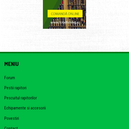
MENIU
Forum
Pestii rapitori
Pescuitul rapitorilor
Echipamente si accesorii
Povestiri
Contact