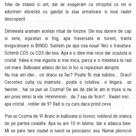
folie de staniol si unt, dar iar exageram cu stropitul cu vin si
adormim ebrietati cu gandul la ziua urmatoare si noul raulet
descoperit.
Dimineata uramam acelasi ritual de trezire. Din nou durere de cap
si sete, injuraturi si frig, apa traversata in torent, tranta
invigoratoare si BINGO. Suntem pe apa cea noua! Nici o trasatura.
Schimb CD5 cu CD3 din nou. Apa e o idee mai rece dar scazuta si
cristal. Valea e mai ingusta si mai mica, parca e o miniatura la raul
cel mare. Bulboane adanci din loc in loc si repezisuri abrupte.
Nu mai am idei…. ce dracu sa fac? Poate fir mai subtire…. Draci!
Cercetez cutia cu maimute… poate o rotativa… o lingura… un
twister…. hai sa pun un Cozma! De ani de zile le am in trusa si nu
am prins nimic la ele. Hmmmmm… de 7 sau de 9cm?… Raulet mic…
apa cristal …vobler de 9? Rad si cu curu daca prind ceva.
Pun un Cozma de 9! Arunc in bulboana si lovesc voblerul de stanca
de pe partea cealalta. Apa nu are 10 m latime, dar e adanca bine.
Mi se pare tare ciudat si nasol sa pescuiesc asa. Numai pleoscul