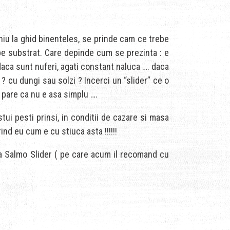
ochiu la ghid binenteles, se prinde cam ce trebe
 pe substrat. Care depinde cum se prezinta : e
daca sunt nuferi, agati constant naluca …. daca
 ? cu dungi sau solzi ? Incerci un “slider” ce o
Se pare ca nu e asa simplu ….
ui pesti prinsi, in conditii de cazare si masa
nd eu cum e cu stiuca asta !!!!!!
 la Salmo Slider ( pe care acum il recomand cu