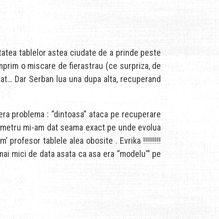
itatea tablelor astea ciudate de a prinde peste
mprim o miscare de fierastrau (ce surpriza, de
trat… Dar Serban lua una dupa alta, recuperand
 era problema : “dintoasa” ataca pe recuperare
ar 1 metru mi-am dat seama exact pe unde evolua
profesor tablele alea obosite . Evrika !!!!!!!!!
mai mici de data asata ca asa era “modelu'” pe