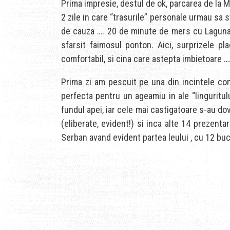
Prima impresie, destul de ok, parcarea de la M
2 zile in care “trasurile” personale urmau sa st
de cauza …. 20 de minute de mers cu Laguna d
sfarsit faimosul ponton. Aici, surprizele p
comfortabil, si cina care astepta imbietoare ….
Prima zi am pescuit pe una din incintele com
perfecta pentru un ageamiu in ale “linguritul
fundul apei, iar cele mai castigatoare s-au dov
(eliberate, evident!) si inca alte 14 prezentar
Serban avand evident partea leului , cu 12 bu