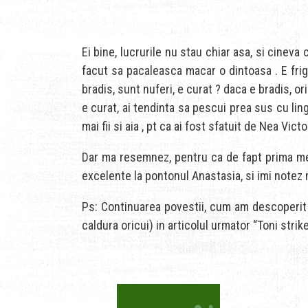
Ei bine, lucrurile nu stau chiar asa, si cineva
facut sa pacaleasca macar o dintoasa . E frig
bradis, sunt nuferi, e curat ? daca e bradis, 
e curat, ai tendinta sa pescui prea sus cu ling
mai fii si aia , pt ca ai fost sfatuit de Nea Vi
Dar ma resemnez, pentru ca de fapt prima mea 
excelente la pontonul Anastasia, si imi notez m
Ps: Continuarea povestii, cum am descoperit s
caldura oricui) in articolul urmator “Toni strike