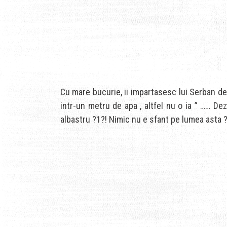
Cu mare bucurie, ii impartasesc lui Serban desco
intr-un metru de apa , altfel nu o ia ” …… Dez
albastru ?1?! Nimic nu e sfant pe lumea asta 