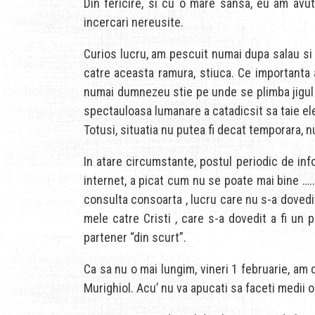
Din fericire, si cu o mare sansa, eu am avu
incercari nereusite.
Curios lucru, am pescuit numai dupa salau si s
catre aceasta ramura, stiuca. Ce importanta 
numai dumnezeu stie pe unde se plimba jigul (p
spectauloasa lumanare a catadicsit sa taie el
Totusi, situatia nu putea fi decat temporara, n
In atare circumstante, postul periodic de inf
internet, a picat cum nu se poate mai bine ….. 
consulta consoarta , lucru care nu s-a dovedit
mele catre Cristi , care s-a dovedit a fi un p
partener “din scurt”.
Ca sa nu o mai lungim, vineri 1 februarie, am d
Murighiol. Acu’ nu va apucati sa faceti medii o