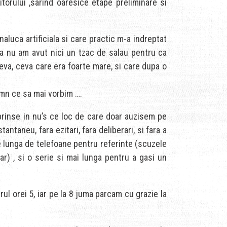
orului ,sarind oaresice etape preliminare si
aluca artificiala si care practic m-a indreptat
ca nu am avut nici un tzac de salau pentru ca
ceva, ceva care era foarte mare, si care dupa o
somn ce sa mai vorbim ….
 prinse in nu’s ce loc de care doar auzisem pe
ntaneu, fara ezitari, fara deliberari, si fara a
ie lunga de telefoane pentru referinte (scuzele
lar) , si o serie si mai lunga pentru a gasi un
rul orei 5, iar pe la 8 juma parcam cu grazie la