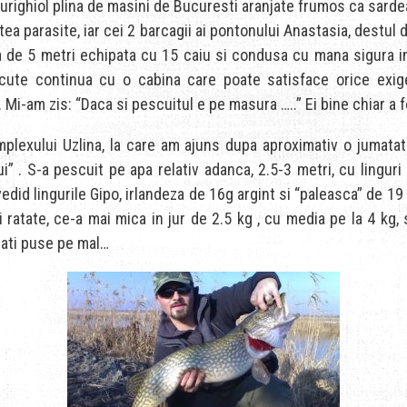
urighiol plina de masini de Bucuresti aranjate frumos ca sardea
ea parasite, iar cei 2 barcagii ai pontonului Anastasia, destul d
e 5 metri echipata cu 15 caiu si condusa cu mana sigura in c
lacute continua cu o cabina care poate satisface orice exig
 Mi-am zis: “Daca si pescuitul e pe masura …..” Ei bine chiar a f
plexului Uzlina, la care am ajuns dupa aproximativ o jumatat
ui” . S-a pescuit pe apa relativ adanca, 2.5-3 metri, cu lingur
edid lingurile Gipo, irlandeza de 16g argint si “paleasca” de 1
i ratate, ce-a mai mica in jur de 2.5 kg , cu media pe la 4 kg,
cati puse pe mal…