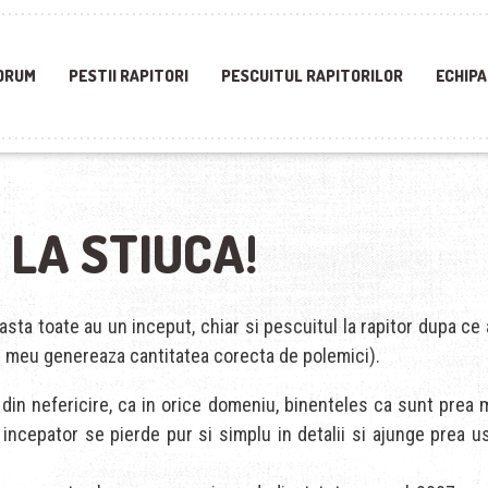
ORUM
PESTII RAPITORI
PESCUITUL RAPITORILOR
ECHIPA
 LA STIUCA!
 asta toate au un inceput, chiar si pescuitul la rapitor dupa ce
ul meu genereaza cantitatea corecta de polemici).
 din nefericire, ca in orice domeniu, binenteles ca sunt prea m
 incepator se pierde pur si simplu in detalii si ajunge prea u