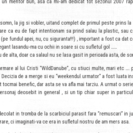
t un mentor bun, asa ca mi-am dedicat tot sezonul 2007 rapit
omn, la jig si vobler, uitand complet de primul peste prins la n
are ca eu de fapt intentionam sa prind salau la plastic, sau 
e fundul apei, nu, cu siguranta!!!) , important a fost ca dat 
egant lasandu-ma cu ochii in soare si cu sufletul gol ……
u de alta, doar ca salaul nu se lasa gasit in perioada asta, de 
ormare al lui Cristi “WildDanube”, cu stiuci multe, mari etc ….
Decizia de a merge si eu “weekendul urmator” a fost luata insta
 tocmai benefic, dar asta se va afla mai tarziu. A urmat o ser
ersonaj deosebit in general , si un tip chiar super in particu
ecolat in tromba de la scarbiciul parasit fara “remuscari” in ju
rare, ci imaginati-va ce era in sufletul nostru de am mers asa.