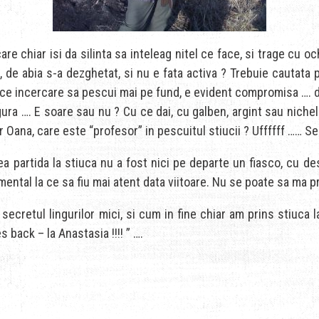
 care chiar isi da silinta sa inteleag nitel ce face, si trage cu 
, de abia s-a dezghetat, si nu e fata activa ? Trebuie cautata
orice incercare sa pescui mai pe fund, e evident compromisa …. 
ura …. E soare sau nu ? Cu ce dai, cu galben, argint sau nichel
ctor Oana, care este “profesor” in pescuitul stiucii ? Uffffff …… 
partida la stiuca nu a fost nici pe departe un fiasco, cu dest
ental la ce sa fiu mai atent data viitoare. Nu se poate sa ma pri
ecretul lingurilor mici, si cum in fine chiar am prins stiuca
s back – la Anastasia !!!! ” ….