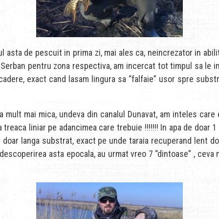
l asta de pescuit in prima zi, mai ales ca, neincrezator in abil
Serban pentru zona respectiva, am incercat tot timpul sa le i
pe cadere, exact cand lasam lingura sa “falfaie” usor spre subs
pa mult mai mica, undeva din canalul Dunavat, am inteles care
sa treaca liniar pe adancimea care trebuie !!!!!!! In apa de do
doar langa substrat, exact pe unde taraia recuperand lent dom’ 
 descoperirea asta epocala, au urmat vreo 7 “dintoase” , ceva 