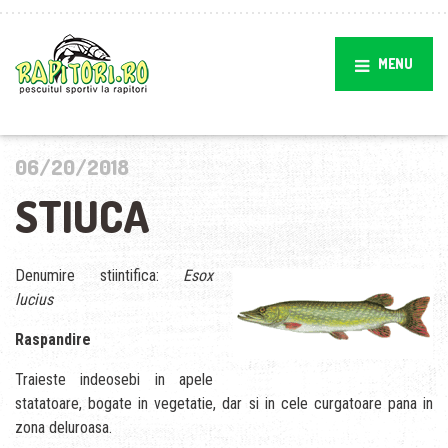
MENU
06/20/2018
STIUCA
Denumire stiintifica:
Esox
lucius
Raspandire
Traieste indeosebi in apele
statatoare, bogate in vegetatie, dar si in cele curgatoare pana in
zona deluroasa.