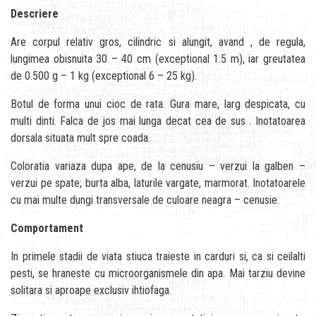
Descriere
Are corpul relativ gros, cilindric si alungit, avand , de regula,
lungimea obisnuita 30 – 40 cm (exceptional 1.5 m), iar greutatea
de 0.500 g – 1 kg (exceptional 6 – 25 kg).
Botul de forma unui cioc de rata. Gura mare, larg despicata, cu
multi dinti. Falca de jos mai lunga decat cea de sus . Inotatoarea
dorsala situata mult spre coada.
Coloratia variaza dupa ape, de la cenusiu – verzui la galben –
verzui pe spate; burta alba, laturile vargate, marmorat. Inotatoarele
cu mai multe dungi transversale de culoare neagra – cenusie.
Comportament
In primele stadii de viata stiuca traieste in carduri si, ca si ceilalti
pesti, se hraneste cu microorganismele din apa. Mai tarziu devine
solitara si aproape exclusiv ihtiofaga.