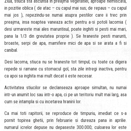
Ziua, stiuca sta ascunsa in preajma vegetatiei, aproape nemiscata,
in pozitie oblica ( de atac – cu capul mai sus; de repaus – cu capul
mai jos ), repezindu-se numai asupra pestilor care ii trec prin
preajma, insa noaptea vaneaza activ pentru a-si potoli lacomia (
desi urmareste mai ales maruntisul, poate inghiti si pesti mai mari,
pana la 1/3 din greutatea proprie ). Se hraneste pesti marunti,
broaste, serpi de apa, mamifere mici de apa si se arata a fi si
canibal.
Desi lacoma, stiuca nu se hraneste tot timpul; cu toate ca digera
repede si ramane cu stomacul gol, sta zile intregi inactiva, pentru
ca apoi sa inghita mai mult decat ii este necesar.
Activitatea stiucilor se declanseaza aproape simultan, nu numai
intr-un anumit loc sau intr-o apa, ci pe un teritoriu mult mai larg, asa
cum se intampla si cu incetarea hranirii lor.
Ca mai toti rapitorii, se reproduce de timpuriu, imediat ce s-a
pornit topirea ghetii, prin februarie si dureaza pana in aprilie.
numarul icrelor depuse nu depaseste 300.000; culoarea lor este