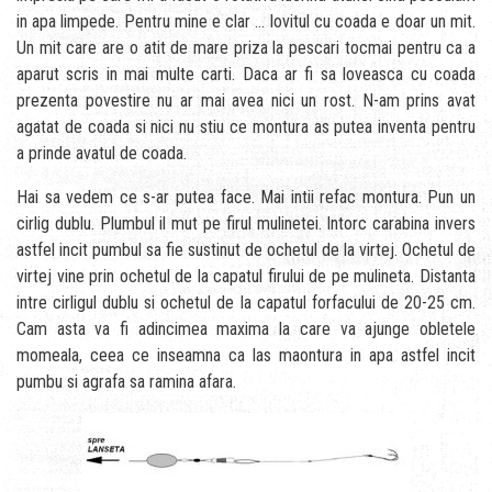
in apa limpede. Pentru mine e clar … lovitul cu coada e doar un mit.
Un mit care are o atit de mare priza la pescari tocmai pentru ca a
aparut scris in mai multe carti. Daca ar fi sa loveasca cu coada
prezenta povestire nu ar mai avea nici un rost. N-am prins avat
agatat de coada si nici nu stiu ce montura as putea inventa pentru
a prinde avatul de coada.
Hai sa vedem ce s-ar putea face. Mai intii refac montura. Pun un
cirlig dublu. Plumbul il mut pe firul mulinetei. Intorc carabina invers
astfel incit pumbul sa fie sustinut de ochetul de la virtej. Ochetul de
virtej vine prin ochetul de la capatul firului de pe mulineta. Distanta
intre cirligul dublu si ochetul de la capatul forfacului de 20-25 cm.
Cam asta va fi adincimea maxima la care va ajunge obletele
momeala, ceea ce inseamna ca las maontura in apa astfel incit
pumbu si agrafa sa ramina afara.