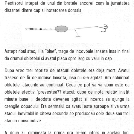
Pestisorul intepat de unul din bratele ancorei cam la jumatatea
distantei dintre cap si inotatoarea dorsala.
Astept noul atac, il ia “bine”, trage de incovoaie lanseta insa in final
da drumul obletelui si avatul placa spre larg cu valul in cap.
Dupa vreo trei reprize de atacuri obletele era deja mort. Avatul
trasese de fir de indoise lanseta, insa nu s-a agatat. Am schimbat
obletele, atacurile au continuat. Ceea ce pot sa va spun este ca
obletele efectiv “prevestea?? atacul: dupa ce inota relativ linistit
minute bune … deodata devenea agitat si incerca sa ajunga la
crengile copacului. Era semnalul ca avatul este aproape si va urma
atacul. Inevitabil in citeva secunde se produceau cele doua sau trei
atacuri consecutive.
A doua zi, dimineata la prima ora m-am intors in acelasi loc.