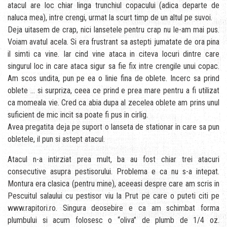
atacul are loc chiar linga trunchiul copacului (adica departe de
naluca mea), intre crengi, urmat la scurt timp de un altul pe suvoi.
Deja uitasem de crap, nici lansetele pentru crap nu le-am mai pus.
Voiam avatul acela. Si era frustrant sa astepti jumatate de ora pina
il simti ca vine. Iar cind vine ataca in citeva locuri dintre care
singurul loc in care ataca sigur sa fie fix intre crengile unui copac.
Am scos undita, pun pe ea o linie fina de oblete. Incerc sa prind
oblete … si surpriza, ceea ce prind e prea mare pentru a fi utilizat
ca momeala vie. Cred ca abia dupa al zecelea oblete am prins unul
suficient de mic incit sa poate fi pus in cirlig.
Avea pregatita deja pe suport o lanseta de stationar in care sa pun
obletele, il pun si astept atacul.
Atacul n-a intirziat prea mult, ba au fost chiar trei atacuri
consecutive asupra pestisorului. Problema e ca nu s-a intepat.
Montura era clasica (pentru mine), aceeasi despre care am scris in
Pescuitul salaului cu pestisor viu la Prut pe care o puteti citi pe
www.rapitori.ro. Singura deosebire e ca am schimbat forma
plumbului si acum folosesc o “oliva” de plumb de 1/4 oz.