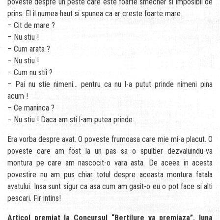
poveste despre un peste care este foarte smecher si imposibil de
prins. El il numea haut si spunea ca ar creste foarte mare.
– Cit de mare ?
– Nu stiu !
– Cum arata ?
– Nu stiu !
– Cum nu stii ?
– Pai nu stie nimeni… pentru ca nu l-a putut prinde nimeni pina
acum !
– Ce maninca ?
– Nu stiu ! Daca am sti l-am putea prinde .
Era vorba despre avat. O poveste frumoasa care mie mi-a placut. O
poveste care am fost la un pas sa o spulber dezvaluindu-va
montura pe care am nascocit-o vara asta. De aceea in acesta
povestire nu am pus chiar totul despre aceasta montura fatala
avatului. Insa sunt sigur ca asa cum am gasit-o eu o pot face si alti
pescari. Fir intins!
Articol premiat la Concursul “Bertilure va premiaza”, luna