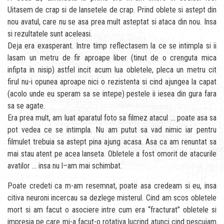
Uitasem de crap si de lansetele de crap. Prind oblete si astept din
nou avatul, care nu se asa prea mult asteptat si ataca din nou. Insa
si rezultatele sunt aceleasi.
Deja era exasperant. Intre timp reflectasem la ce se intimpla si ii
lasam un metru de fir aproape liber (tinut de o crenguta mica
infipta in nisip) astfel incit acum lua obletele, pleca un metru cit
firul nu-i opunea aproape nici o rezistenta si cind ajungea la capat
(acolo unde eu speram sa se intepe) pestele ii iesea din gura fara
sa se agate.
Era prea mult, am luat aparatul foto sa filmez atacul … poate asa sa
pot vedea ce se intimpla. Nu am putut sa vad nimic iar pentru
filmulet trebuia sa astept pina ajung acasa. Asa ca am renuntat sa
mai stau atent pe acea lanseta. Obletele a fost omorit de atacurile
avatilor … insa nu l–am mai schimbat.
Poate credeti ca m-am resemnat, poate asa credeam si eu, insa
citiva neuroni incercau sa dezlege misterul. Cind am scos obletele
mort si am facut o asociere intre cum era “fracturat” obletele si
impresia pe care mi-a facut-o rotativa lucrind atunci cind pescuiam