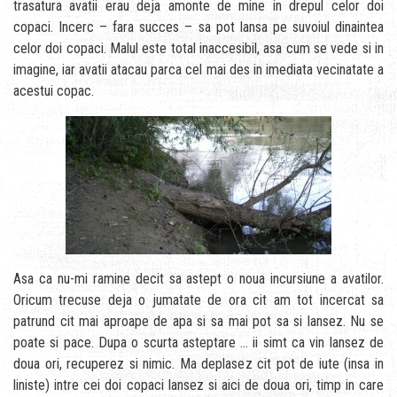
trasatura avatii erau deja amonte de mine in drepul celor doi
copaci. Incerc – fara succes – sa pot lansa pe suvoiul dinaintea
celor doi copaci. Malul este total inaccesibil, asa cum se vede si in
imagine, iar avatii atacau parca cel mai des in imediata vecinatate a
acestui copac.
Asa ca nu-mi ramine decit sa astept o noua incursiune a avatilor.
Oricum trecuse deja o jumatate de ora cit am tot incercat sa
patrund cit mai aproape de apa si sa mai pot sa si lansez. Nu se
poate si pace. Dupa o scurta asteptare … ii simt ca vin lansez de
doua ori, recuperez si nimic. Ma deplasez cit pot de iute (insa in
liniste) intre cei doi copaci lansez si aici de doua ori, timp in care