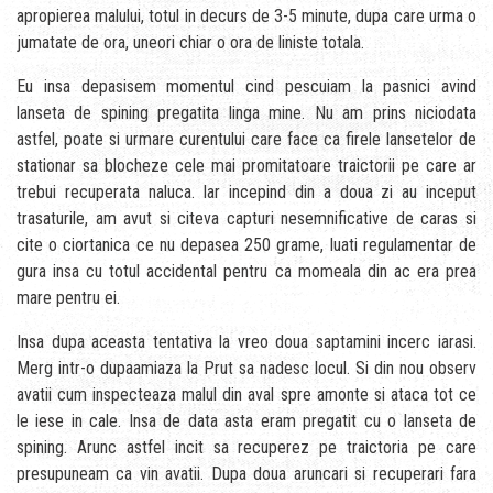
apropierea malului, totul in decurs de 3-5 minute, dupa care urma o
jumatate de ora, uneori chiar o ora de liniste totala.
Eu insa depasisem momentul cind pescuiam la pasnici avind
lanseta de spining pregatita linga mine. Nu am prins niciodata
astfel, poate si urmare curentului care face ca firele lansetelor de
stationar sa blocheze cele mai promitatoare traictorii pe care ar
trebui recuperata naluca. Iar incepind din a doua zi au inceput
trasaturile, am avut si citeva capturi nesemnificative de caras si
cite o ciortanica ce nu depasea 250 grame, luati regulamentar de
gura insa cu totul accidental pentru ca momeala din ac era prea
mare pentru ei.
Insa dupa aceasta tentativa la vreo doua saptamini incerc iarasi.
Merg intr-o dupaamiaza la Prut sa nadesc locul. Si din nou observ
avatii cum inspecteaza malul din aval spre amonte si ataca tot ce
le iese in cale. Insa de data asta eram pregatit cu o lanseta de
spining. Arunc astfel incit sa recuperez pe traictoria pe care
presupuneam ca vin avatii. Dupa doua aruncari si recuperari fara