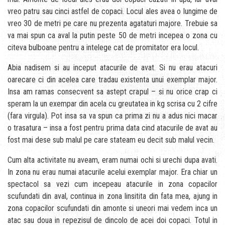
vreo patru sau cinci astfel de copaci. Locul ales avea o lungime de
vreo 30 de metri pe care nu prezenta agataturi majore. Trebuie sa
va mai spun ca aval la putin peste 50 de metri incepea o zona cu
citeva bulboane pentru a intelege cat de promitator era locul.
Abia nadisem si au inceput atacurile de avat. Si nu erau atacuri
oarecare ci din acelea care tradau existenta unui exemplar major.
Insa am ramas consecvent sa astept crapul – si nu orice crap ci
speram la un exempar din acela cu greutatea in kg scrisa cu 2 cifre
(fara virgula). Pot insa sa va spun ca prima zi nu a adus nici macar
o trasatura – insa a fost pentru prima data cind atacurile de avat au
fost mai dese sub malul pe care stateam eu decit sub malul vecin.
Cum alta activitate nu aveam, eram numai ochi si urechi dupa avati.
In zona nu erau numai atacurile acelui exemplar major. Era chiar un
spectacol sa vezi cum incepeau atacurile in zona copacilor
scufundati din aval, continua in zona linsitita din fata mea, ajung in
zona copacilor scufundati din amonte si uneori mai vedem inca un
atac sau doua in repezisul de dincolo de acei doi copaci. Totul in