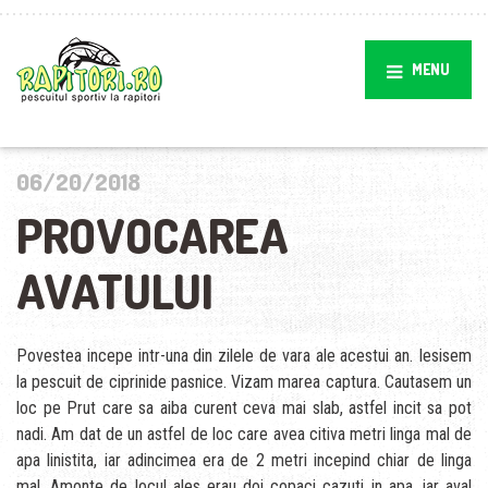
MENU
06/20/2018
PROVOCAREA
AVATULUI
Povestea incepe intr-una din zilele de vara ale acestui an. Iesisem
la pescuit de ciprinide pasnice. Vizam marea captura. Cautasem un
loc pe Prut care sa aiba curent ceva mai slab, astfel incit sa pot
nadi. Am dat de un astfel de loc care avea citiva metri linga mal de
apa linistita, iar adincimea era de 2 metri incepind chiar de linga
mal. Amonte de locul ales erau doi copaci cazuti in apa, iar aval