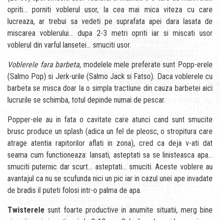
opriti… porniti voblerul usor, la cea mai mica viteza cu care
lucreaza, ar trebui sa vedeti pe suprafata apei dara lasata de
miscarea voblerului… dupa 2-3 metri opriti iar si miscati usor
voblerul din varful lansetei… smuciti usor.
Voblerele fara barbeta
, modelele mele preferate sunt Popp-erele
(Salmo Pop) si Jerk-urile (Salmo Jack si Fatso). Daca voblerele cu
barbeta se misca doar la o simpla tractiune din cauza barbetei aici
lucrurile se schimba, totul depinde numai de pescar.
Popper-ele au in fata o cavitate care atunci cand sunt smucite
brusc produce un splash (adica un fel de pleosc, o stropitura care
atrage atentia rapitorilor aflati in zona), cred ca deja v-ati dat
seama cum functioneaza: lansati, asteptati sa se linisteasca apa…
smuciti puternic dar scurt… asteptati… smuciti. Aceste voblere au
avantajul ca nu se scufunda nici un pic iar in cazul unei ape invadate
de bradis il puteti folosi intr-o palma de apa.
Twisterele
sunt foarte productive in anumite situatii, merg bine