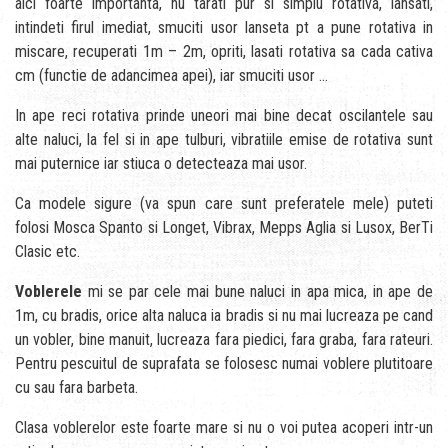
aici foarte importanta, nu tarati pur si simplu rotativa, lansati,
intindeti firul imediat, smuciti usor lanseta pt a pune rotativa in
miscare, recuperati 1m – 2m, opriti, lasati rotativa sa cada cativa
cm (functie de adancimea apei), iar smuciti usor …
In ape reci rotativa prinde uneori mai bine decat oscilantele sau
alte naluci, la fel si in ape tulburi, vibratiile emise de rotativa sunt
mai puternice iar stiuca o detecteaza mai usor.
Ca modele sigure (va spun care sunt preferatele mele) puteti
folosi Mosca Spanto si Longet, Vibrax, Mepps Aglia si Lusox, BerTi
Clasic etc.
Voblerele
mi se par cele mai bune naluci in apa mica, in ape de
1m, cu bradis, orice alta naluca ia bradis si nu mai lucreaza pe cand
un vobler, bine manuit, lucreaza fara piedici, fara graba, fara rateuri.
Pentru pescuitul de suprafata se folosesc numai voblere plutitoare
cu sau fara barbeta.
Clasa voblerelor este foarte mare si nu o voi putea acoperi intr-un