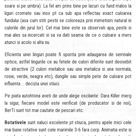
soare si pe umbra). La fel am prins bine pe lacuri cu fund malos la
liguri cromate sau inox pt ca sub apa reflectau exact culoarea
fundului (asa cum stiti pestii se coloreaza prin mimetism natural in
culorile din jurul lor). Cel mai bine este sa observati apa, pestii si
mai ales sa incercati si sa va dati seama de ce o culoare a mers
atunci si acolo si alta nu.
Eficienta unei linguri poate fi sporita prin adaugarea de semnale
optice, astfel lingurile ce au fetele de culori diferite sunt deosebit
de atractive (2 culori metalice sau una metalica si una normala;
rosie, verde, neagra etc), dungile sau simple pete de culoare pot
influenta … decizia unei stiuci.
Pe piata autohtona aveti de unde alege oscilante: Dara Killer merg
la sigur, fiecare model este verificat (de producator si de noi),
BerTi sunt tot mai cautate de pescari etc.
Rotativele
sunt naluci excelente pt stiuca, pentru apele mici cele
mai bune rotative sunt cele marimile 3-6 fara corp. Animatia este si