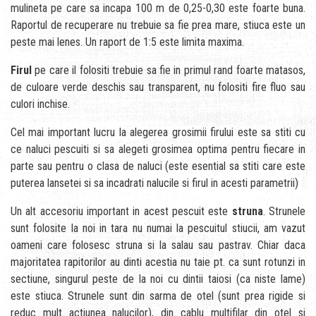
mulineta pe care sa incapa 100 m de 0,25-0,30 este foarte buna.
Raportul de recuperare nu trebuie sa fie prea mare, stiuca este un
peste mai lenes. Un raport de 1:5 este limita maxima.
Firul
pe care il folositi trebuie sa fie in primul rand foarte matasos,
de culoare verde deschis sau transparent, nu folositi fire fluo sau
culori inchise.
Cel mai important lucru la alegerea grosimii firului este sa stiti cu
ce naluci pescuiti si sa alegeti grosimea optima pentru fiecare in
parte sau pentru o clasa de naluci (este esential sa stiti care este
puterea lansetei si sa incadrati nalucile si firul in acesti parametrii)
Un alt accesoriu important in acest pescuit este
struna
. Strunele
sunt folosite la noi in tara nu numai la pescuitul stiucii, am vazut
oameni care folosesc struna si la salau sau pastrav. Chiar daca
majoritatea rapitorilor au dinti acestia nu taie pt. ca sunt rotunzi in
sectiune, singurul peste de la noi cu dintii taiosi (ca niste lame)
este stiuca. Strunele sunt din sarma de otel (sunt prea rigide si
reduc mult actiunea nalucilor), din cablu multifilar din otel si