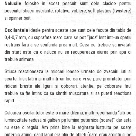
Nalucile
folosite in acest pescuit sunt cele clasice pentru
pescuitul stiucii: oscilante, rotative, voblere, soft plastics (twistere)
si spinner bait.
Oscilantele
ideale pentru aceste ape sunt cele facute din tabla de
0,4-0,7 mm, cu suprafata mare care se pot “juca” lent intr-un spatiu
restrans fara a se scufunda prea mult. Ceea ce trebuie sa invatati
din start este ca o naluca nu se recupereaza aiurea prin apa ci
trebuie animata.
Stiuca reactioneaza la miscari lenese urmate de zvacniri iuti si
scurte. Insistati mai mult intr-un loc care vi se pare promitator prin
ridicari bruste ale ligurii si coborari, atentie, pe coborare firul
trebuie sa fie intins ca sa simtiti muscatura si sa puteti reactiona
rapid.
Culoarea oscilantelor este o mare dilema, multi recomanda “alb pe
luminozitate redusa si galben pe lumina puternica (soare)” dar asta
nu este o regula. Am prins bine la argintata lustruita pe soare
puternic atunci cand lacul era plin de obleti (care erau argintii si pe