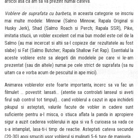
articol asa ca am sa va prezint numai cateva.
Voblere de suprafata cu barbeta
, in aceasta categorie se inscriu
mai multe modele: Minnow (Salmo Minnow; Rapala Original si
Husky Jerk), Shad (Salmo Roach si Perch; Rapala SSR), Pike,
imitatia stiucii, un vobler excelent cel mai bun model este cel de la
Salmo (au mai incercat si altii sa-l copieze dar rezultatele au fost
slabe) si Fat (Salmo Butcher; Rapala Shallow Fat Rap). Esentialul la
aceste voblere este sa alegeti din modelele pe care vi le-am
prezentat (sau din altele) numai pe cele strict de suprafata (sa nu
uitam ca e vorba acum de pescuitul in ape mici).
Animarea voblerelor este foarte importanta, incerc sa va fac un
filmulet … povestit: lansati… (atentie sa controlati lanseul si aveti
firul sub control tot timpul)… cand voblerul a cazut in apa inchideti
pikupul si asteptati, valurile facute de vobler in cadere sunt
suficiente pentru a-l misca, o stiuca aflata la panda in apropiere
sigur a auzit caderea voblerului in apa si va fi curioasa sa vada ce
s-a intamplat, lasa-ti-i timp de reactie. Asteptati cateva secunde
(20-30) apoi smuciti usor voblerul si mulinati 5-6 ture de manivela…