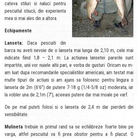
cateva stiluri si naluci pentru
pescuitul stiucii, din experienta
mea si mai ales din a altora.
Echipamente
Lanseta:
Daca pescuiti din
barca nu aveti nevoie de o lanseta mai lunga de 2,10 m, cele mai
indicate fiind 1,8 – 2,1 m. La actiunea lansetei parerile sunt
impartite, unii vor nuiele altii pari, e vorba de gusturi. Oricum eu m-
am luat dupa recomandarile specialistilor americani, am testat mai
multe tipuri de actiuni si am ajuns sa folosesc pentru lingura o
lanseta de 2m (6’6″) de putere 7-18 g (1/4-5/8 oz) moderata, iar
la vobler una de 2,1m (7′), aceeasi putere dar mai moale pe varf.
De pe mal puteti folosi si o lanseta de 2,4 m dar pierdeti din
sensibilitate.
Mulineta
trebuie in primul rand sa se echilibreze foarte bine pe
varga, altfel pescuitul va fi prea obsitor pentru a fi placut. O