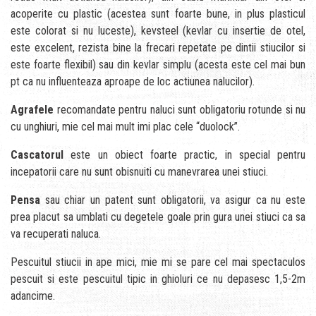
acoperite cu plastic (acestea sunt foarte bune, in plus plasticul
este colorat si nu luceste), kevsteel (kevlar cu insertie de otel,
este excelent, rezista bine la frecari repetate pe dintii stiucilor si
este foarte flexibil) sau din kevlar simplu (acesta este cel mai bun
pt ca nu influenteaza aproape de loc actiunea nalucilor).
Agrafele
recomandate pentru naluci sunt obligatoriu rotunde si nu
cu unghiuri, mie cel mai mult imi plac cele “duolock”.
Cascatorul
este un obiect foarte practic, in special pentru
incepatorii care nu sunt obisnuiti cu manevrarea unei stiuci.
Pensa
sau chiar un patent sunt obligatorii, va asigur ca nu este
prea placut sa umblati cu degetele goale prin gura unei stiuci ca sa
va recuperati naluca.
Pescuitul stiucii in ape mici, mie mi se pare cel mai spectaculos
pescuit si este pescuitul tipic in ghioluri ce nu depasesc 1,5-2m
adancime.