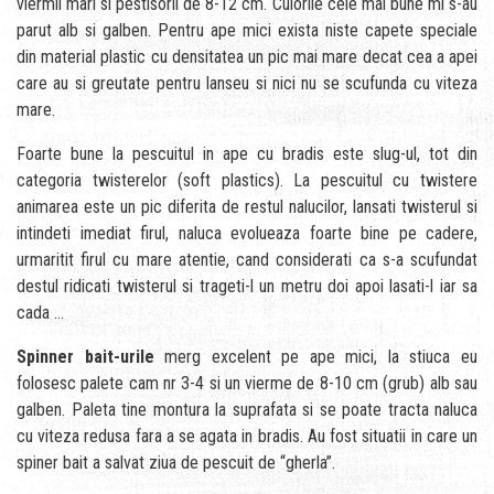
viermii mari si pestisorii de 8-12 cm. Culorile cele mai bune mi s-au
parut alb si galben. Pentru ape mici exista niste capete speciale
din material plastic cu densitatea un pic mai mare decat cea a apei
care au si greutate pentru lanseu si nici nu se scufunda cu viteza
mare.
Foarte bune la pescuitul in ape cu bradis este slug-ul, tot din
categoria twisterelor (soft plastics). La pescuitul cu twistere
animarea este un pic diferita de restul nalucilor, lansati twisterul si
intindeti imediat firul, naluca evolueaza foarte bine pe cadere,
urmaritit firul cu mare atentie, cand considerati ca s-a scufundat
destul ridicati twisterul si trageti-l un metru doi apoi lasati-l iar sa
cada …
Spinner bait-urile
merg excelent pe ape mici, la stiuca eu
folosesc palete cam nr 3-4 si un vierme de 8-10 cm (grub) alb sau
galben. Paleta tine montura la suprafata si se poate tracta naluca
cu viteza redusa fara a se agata in bradis. Au fost situatii in care un
spiner bait a salvat ziua de pescuit de “gherla”.