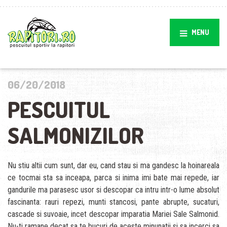
MENU
06/20/2018
PESCUITUL
SALMONIZILOR
Nu stiu altii cum sunt, dar eu, cand stau si ma gandesc la hoinareala
ce tocmai sta sa inceapa, parca si inima imi bate mai repede, iar
gandurile ma parasesc usor si descopar ca intru intr-o lume absolut
fascinanta: rauri repezi, munti stancosi, pante abrupte, sucaturi,
cascade si suvoaie, incet descopar imparatia Mariei Sale Salmonid.
Nu-ti ramane decat sa te bucuri de aceste minunatii si sa incerci sa