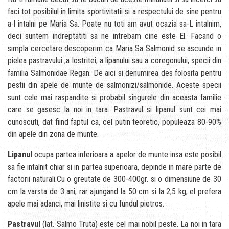
faci tot posibilul in limita sportivitatii si a respectului de sine pentru
a-l intalni pe Maria Sa. Poate nu toti am avut ocazia sa-L intalnim,
deci suntem indreptatiti sa ne intrebam cine este El. Facand o
simpla cercetare descoperim ca Maria Sa Salmonid se ascunde in
pielea pastravului ,a lostritei, a lipanului sau a coregonului, specii din
familia Salmonidae Regan. De aici si denumirea des folosita pentru
pestii din apele de munte de salmonizi/salmonide. Aceste specii
sunt cele mai raspandite si probabil singurele din aceasta familie
care se gasesc la noi in tara. Pastravul si lipanul sunt cei mai
cunoscuti, dat fiind faptul ca, cel putin teoretic, populeaza 80-90%
din apele din zona de munte.
Lipanul
ocupa partea inferioara a apelor de munte insa este posibil
sa fie intalnit chiar si in partea superioara, depinde in mare parte de
factorii naturali.Cu o greutate de 300-400gr. si o dimensiune de 30
cm la varsta de 3 ani, rar ajungand la 50 cm si la 2,5 kg, el prefera
apele mai adanci, mai linistite si cu fundul pietros.
Pastravul
(lat. Salmo Truta) este cel mai nobil peste. La noi in tara