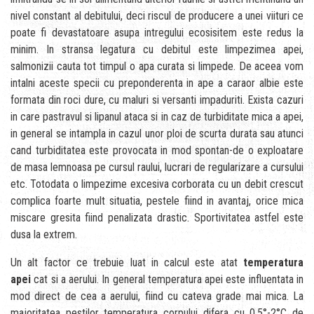
nivel constant al debitului, deci riscul de producere a unei viituri ce
poate fi devastatoare asupa intregului ecosisitem este redus la
minim. In stransa legatura cu debitul este limpezimea apei,
salmonizii cauta tot timpul o apa curata si limpede. De aceea vom
intalni aceste specii cu preponderenta in ape a caraor albie este
formata din roci dure, cu maluri si versanti impaduriti. Exista cazuri
in care pastravul si lipanul ataca si in caz de turbiditate mica a apei,
in general se intampla in cazul unor ploi de scurta durata sau atunci
cand turbiditatea este provocata in mod spontan-de o exploatare
de masa lemnoasa pe cursul raului, lucrari de regularizare a cursului
etc. Totodata o limpezime excesiva corborata cu un debit crescut
complica foarte mult situatia, pestele fiind in avantaj, orice mica
miscare gresita fiind penalizata drastic. Sportivitatea astfel este
dusa la extrem.
Un alt factor ce trebuie luat in calcul este atat
temperatura
apei
cat si a aerului. In general temperatura apei este influentata in
mod direct de cea a aerului, fiind cu cateva grade mai mica. La
majoritatea pestilor temperatura corpului difera cu 0,5°-2°C de