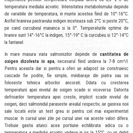
temperatura mediului acvatic. Intensitatea metabolismului depinde
de variatiile de temperatura, in munte acestea fiind de 10°-16°C.
Astfel hranirea pastravului indigen inceteaza sub 2°C si peste 20°C,
pe cand curcubeul mananca si la 0°. Temperaturile optime de
hranire sunt 14°-16°C la indigen, 15°-19° C la curcubeu si 12°-14°C
la fantanel.
In mare masura viata salmonizilor depinde de
cantitatea de
oxigen dizolvata in apa
, necesarul fiind undeva la 7-8 cm³/l.
Pentru aceasta dar si pentru a oferi un adapost se construiesc
cascade fie podite, fie simple, minibaraje din piatra sau se
foloseste tehnica arborilor ancorati. Odata cu cresterea
temperaturii apei nivelul de oxigen scade si viceversa. Datorita
defrisarilor temperatura apei creste, implicit scade nivelul de
oxigen, deci salmonidul paraseste arealul respectiv, iar gasirea noii
sale locatii este un test greu si pentru cel mai experimentat
muscar. In cursul unei zile pe cursul unei vai aceste valori difera.
Trebuie gasita atunci acea portiune echilibrata: adica cu o
temperatura a mediului acvatic undeva in jur la 15°C, cu un debit