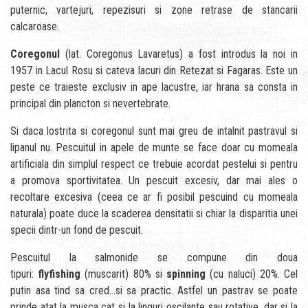
puternic, vartejuri, repezisuri si zone retrase de stancarii
calcaroase.
Coregonul
(lat. Coregonus Lavaretus) a fost introdus la noi in
1957 in Lacul Rosu si cateva lacuri din Retezat si Fagaras. Este un
peste ce traieste exclusiv in ape lacustre, iar hrana sa consta in
principal din plancton si nevertebrate.
Si daca lostrita si coregonul sunt mai greu de intalnit pastravul si
lipanul nu. Pescuitul in apele de munte se face doar cu momeala
artificiala din simplul respect ce trebuie acordat pestelui si pentru
a promova sportivitatea. Un pescuit excesiv, dar mai ales o
recoltare excesiva (ceea ce ar fi posibil pescuind cu momeala
naturala) poate duce la scaderea densitatii si chiar la disparitia unei
specii dintr-un fond de pescuit.
Pescuitul la salmonide se compune din doua
tipuri:
flyfishing
(muscarit) 80% si
spinning
(cu naluci) 20%. Cel
putin asa tind sa cred…si sa practic. Astfel un pastrav se poate
prinde atat la musca cat si la linguri oscilante sau rotative, dar si la