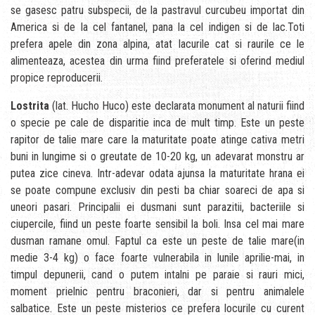
se gasesc patru subspecii, de la pastravul curcubeu importat din
America si de la cel fantanel, pana la cel indigen si de lac.Toti
prefera apele din zona alpina, atat lacurile cat si raurile ce le
alimenteaza, acestea din urma fiind preferatele si oferind mediul
propice reproducerii.
Lostrita
(lat. Hucho Huco) este declarata monument al naturii fiind
o specie pe cale de disparitie inca de mult timp. Este un peste
rapitor de talie mare care la maturitate poate atinge cativa metri
buni in lungime si o greutate de 10-20 kg, un adevarat monstru ar
putea zice cineva. Intr-adevar odata ajunsa la maturitate hrana ei
se poate compune exclusiv din pesti ba chiar soareci de apa si
uneori pasari. Principalii ei dusmani sunt parazitii, bacteriile si
ciupercile, fiind un peste foarte sensibil la boli. Insa cel mai mare
dusman ramane omul. Faptul ca este un peste de talie mare(in
medie 3-4 kg) o face foarte vulnerabila in lunile aprilie-mai, in
timpul depunerii, cand o putem intalni pe paraie si rauri mici,
moment prielnic pentru braconieri, dar si pentru animalele
salbatice. Este un peste misterios ce prefera locurile cu curent