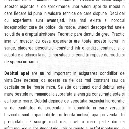
acestor aspecte si de aproximarea unor valori, apoi de modul in
care fiecare isi pune in valoare tehnica de care dispune. Deci cei
cu experienta sunt avantajati, insa mai exista si norocul
incepatorilor care de obicei da roade, uneori descoperind unele
solutii de-a dreptul uimitoare. Teoretic pare destul de greu. Practic
insa un muscar cu ceva experienta are toate aceste lucruri in
sange, placerea pescuitului constand intr-o analiza continua si o
adaptare a tehnicii la noi si noi situatii si conditii impuse de mediu si
de specia urmarita.
Debitul apei
are un rol important in asigurarea conditiilor de
viata.Este necesar ca acesta sa fie cat mai constant sau ca
oscilatia sa fie foarte mica. Se stie ca atunci cand debitul este
mare pestele nu mananca la suprafata si energia consumata este si
ea foarte mare. Debitul depinde de vegetatia bazinului hidrografic
si de cantitatea de precipitatii. In conditiile in care versantii
bazinului sunt impaduriti(de preferinta inchisi) apa provenita din
precipitatii se scurge mult mai incet o mare parte din ea
infiltrandu-se in sol alimentand ulterior raurile si astfel mentinand un