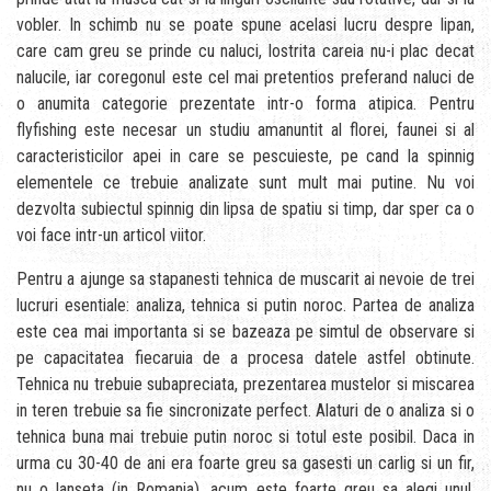
vobler. In schimb nu se poate spune acelasi lucru despre lipan,
care cam greu se prinde cu naluci, lostrita careia nu-i plac decat
nalucile, iar coregonul este cel mai pretentios preferand naluci de
o anumita categorie prezentate intr-o forma atipica. Pentru
flyfishing este necesar un studiu amanuntit al florei, faunei si al
caracteristicilor apei in care se pescuieste, pe cand la spinnig
elementele ce trebuie analizate sunt mult mai putine. Nu voi
dezvolta subiectul spinnig din lipsa de spatiu si timp, dar sper ca o
voi face intr-un articol viitor.
Pentru a ajunge sa stapanesti tehnica de muscarit ai nevoie de trei
lucruri esentiale: analiza, tehnica si putin noroc. Partea de analiza
este cea mai importanta si se bazeaza pe simtul de observare si
pe capacitatea fiecaruia de a procesa datele astfel obtinute.
Tehnica nu trebuie subapreciata, prezentarea mustelor si miscarea
in teren trebuie sa fie sincronizate perfect. Alaturi de o analiza si o
tehnica buna mai trebuie putin noroc si totul este posibil. Daca in
urma cu 30-40 de ani era foarte greu sa gasesti un carlig si un fir,
nu o lanseta (in Romania), acum este foarte greu sa alegi unul.