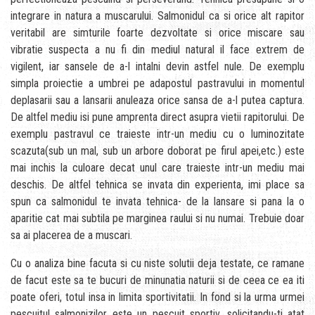
integrare in natura a muscarului. Salmonidul ca si orice alt rapitor
veritabil are simturile foarte dezvoltate si orice miscare sau
vibratie suspecta a nu fi din mediul natural il face extrem de
vigilent, iar sansele de a-l intalni devin astfel nule. De exemplu
simpla proiectie a umbrei pe adapostul pastravului in momentul
deplasarii sau a lansarii anuleaza orice sansa de a-l putea captura.
De altfel mediu isi pune amprenta direct asupra vietii rapitorului. De
exemplu pastravul ce traieste intr-un mediu cu o luminozitate
scazuta(sub un mal, sub un arbore doborat pe firul apei,etc.) este
mai inchis la culoare decat unul care traieste intr-un mediu mai
deschis. De altfel tehnica se invata din experienta, imi place sa
spun ca salmonidul te invata tehnica- de la lansare si pana la o
aparitie cat mai subtila pe marginea raului si nu numai. Trebuie doar
sa ai placerea de a muscari.
Cu o analiza bine facuta si cu niste solutii deja testate, ce ramane
de facut este sa te bucuri de minunatia naturii si de ceea ce ea iti
poate oferi, totul insa in limita sportivitatii. In fond si la urma urmei
pescuitul salmonizilor este un pescuit sportiv, solicitandu-ti atat