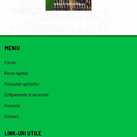
MENIU
Forum
Pestii rapitori
Pescuitul rapitorilor
Echipamente si accesorii
Povestiri
Contact
LINK-URI UTILE