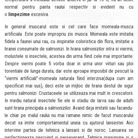
normal pentru panta raului respectiv si evident nu cu
o
limpezime
excesiva.
In general muscarul este si cel care face momeala-musca
artificiala. Este poate impropriu zis musca. Momeala este imitatia
fidela a faunei unui rau, cu inspiratie coloristica din flora, imitatie a
hranei consumate de salmonizi. In hrana salmonizilor intra si viermii,
molustele si insectele, acestea din urma fiind cele mai importante.
Despre viermi poate fi vorba doar in urma unor viituri sau ploi
torentiale de lunga durata, dar este aproape imposibil de pescuit la
“viermi artificiali”-momeala naturala fiind interzisa(dupa cum am
specificat mai sus), deci este un mijloc de hrana destul de sigur
pentru salmonizi. Crustaceele se utilizeaza mai mult in crescatorii.
In mediu natural insectele fie ele in stadiu de larva sau de adulti
sunt hrana principala a salmonizilor. Avand deja imitatii sau facandu-
le chiar pe malul raului nu mai ramane nimic de facut muscarului
decat sa imite comportamentul uneia cu ajutorul lansestei. Aici
intervine partea de tehnica a lansarii si de noroc. Lansarea se
perfectioneaza pescuind si perseverand. Tehnica presupune si o