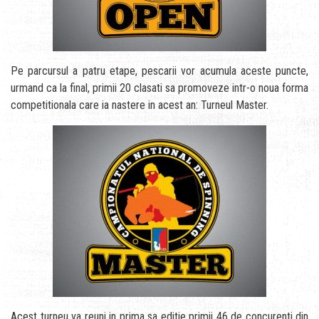
Pe parcursul a patru etape, pescarii vor acumula aceste puncte,
urmand ca la final, primii 20 clasati sa promoveze intr-o noua forma
competitionala care ia nastere in acest an: Turneul Master.
Acest turneu va reuni in prima sa editie primii 46 de concurenti din