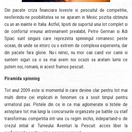
Din pacate criza financiara loveste si pescuitul de competitie,
neoferindu-ne posibilitatea se ne aparam in Mexic pozitia obtinuta
cu un an inainte in Italia. Astfel, lipsiti de suportul unui lot complet si
de confortul vreunui antrenament prealabil, Petre German si Adi
Spiac sunt singurii care reprezinta spinningul romanesc peste
ocean, de unde se intorc cu o extrem de complexa experienta, dar
din pacate fara glorie. Nu-i nimic, nu mor caii cand vor cainii si
suntem siguri ca o sa mai avem noi ocazii sa aratam lumii ce
putem noi, romanii, in acest frumos pescuit.
Piramida spinning
Tot anul 2009 este si momentul in care devine clar pentru tot mai
multi dintre cei implicati in fenomen ca a sosit timpul pentru
urmatorul pas. Pistele din ce in ce mai aglomerate si listele de
asteptare tot mai lungi la concursurile organizate pe baltile cu staif
transformau competitia intr-una cu regim inchis, indepartand-o de
crezul initial al Turneului Aventuri la Pescuit: acces liber la