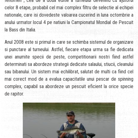
fenomen , cea de a doua editie a turneului devenind cu ajutorul
celor 8 etape, probabil cel mai complex filtru de selectie al echipei
nationale, care isi dovedeste valoarea cucerind in luna octombrie a
anului urmator locul 4 pe natiuni la Campionatul Mondial de Pescuit
la Bass din Italia.
Anul 2008 este si primul in care se schimba sistemul de organizare
si punctare al turneului. Astfel, fiecare etapa urma sa fie dedicata
unei anumite specii de peste, competitionarii nostri fiind astfel
determinati sa abordeze strategii dedicate salaului, stiucii, cleanului
sau bibanului. Un sistem mai echilibrat, salutat de multi ca fiind cel
mai corect mod de a evalua capacitatile unui pescar de spinning
complex, capabil sa abordeze un pescuit eficient la orice specie
de rapitor.