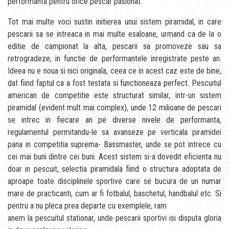
performanta pentru orice pescar pasionat.
Tot mai multe voci sustin initierea unui sistem piramidal, in care
pescarii sa se intreaca in mai multe esaloane, urmand ca de la o
editie de campionat la alta, pescarii sa promoveze sau sa
retrogradeze, in functie de performantele inregistrate peste an.
Ideea nu e noua si nici originala, ceea ce in acest caz este de bine,
dat fiind faptul ca a fost testata si functioneaza perfect. Pescuitul
american de competitie este structurat similar, intr-un sistem
piramidal (evident mult mai complex), unde 12 milioane de pescari
se intrec in fiecare an pe diverse nivele de performanta,
regulamentul permitandu-le sa avanseze pe verticala piramidei
pana in competitia suprema- Bassmaster, unde se pot intrece cu
cei mai buni dintre cei buni. Acest sistem si-a dovedit eficienta nu
doar in pescuit, selectia piramidala fiind o structura adoptata de
aproape toate disciplinele sportive care se bucura de un numar
mare de practicanti, cum ar fi fotbalul, baschetul, handbalul etc. Si
pentru a nu pleca prea departe cu exemplele, ram
anem la pescuitul stationar, unde pescarii sportivi isi disputa gloria