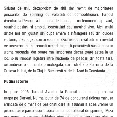
Salutat de unii, dezaprobat de altii, dar ravnit de majoritatea
pescarilor de spinning cu veleitati de competitionari, Turneul
Aventuri la Pescuit a fost inca de la inceput un fenomen captivant,
reunind pasiuni si ambitii, construind sau naruind vise. Aici, multi
dintre noi am gustat din cupa amara a infrangerii sau din dulcea
victorie, s-au legat camaraderii si s-au nascut rivalitati, am invatat
ce inseamna sa nu renunti niciodata, sa-ti pescuiesti sansa pana in
ultima secunda, dar poate mai important decat toate astea la un
loc: s-au innodat legaturi intre nucleele de pescari din toata tara,
creandu-se o comunitate inchegata, care strabate Romania de la
Craiova la Iasi, de la Cluj la Bucuresti si de la Arad la Constanta.
Putina istorie
In aprilie 2006, Turneul Aventuri la Pescuit debuta cu prima sa
etapa pe Darvari. Nu mai putin de 74 de concurenti ridicau manusa
aruncata de o mana de pasionati care isi asumau la acea vreme un
proiect care parea usor utopic: un turneu national de spinning. Miza
era mare, iar responsabilitatea pionierilor pe masura, mai ales in