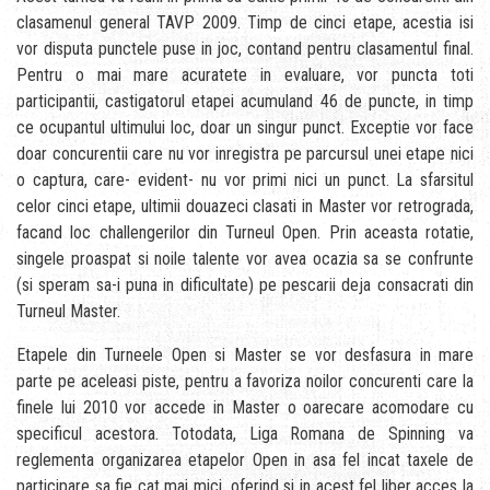
clasamenul general TAVP 2009. Timp de cinci etape, acestia isi
vor disputa punctele puse in joc, contand pentru clasamentul final.
Pentru o mai mare acuratete in evaluare, vor puncta toti
participantii, castigatorul etapei acumuland 46 de puncte, in timp
ce ocupantul ultimului loc, doar un singur punct. Exceptie vor face
doar concurentii care nu vor inregistra pe parcursul unei etape nici
o captura, care- evident- nu vor primi nici un punct. La sfarsitul
celor cinci etape, ultimii douazeci clasati in Master vor retrograda,
facand loc challengerilor din Turneul Open. Prin aceasta rotatie,
singele proaspat si noile talente vor avea ocazia sa se confrunte
(si speram sa-i puna in dificultate) pe pescarii deja consacrati din
Turneul Master.
Etapele din Turneele Open si Master se vor desfasura in mare
parte pe aceleasi piste, pentru a favoriza noilor concurenti care la
finele lui 2010 vor accede in Master o oarecare acomodare cu
specificul acestora. Totodata, Liga Romana de Spinning va
reglementa organizarea etapelor Open in asa fel incat taxele de
participare sa fie cat mai mici, oferind si in acest fel liber acces la