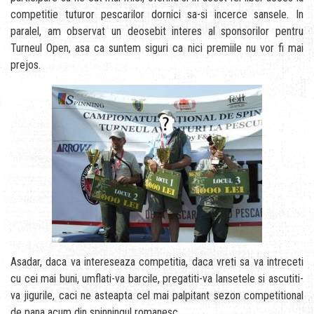
competitie tuturor pescarilor dornici sa-si incerce sansele. In
paralel, am observat un deosebit interes al sponsorilor pentru
Turneul Open, asa ca suntem siguri ca nici premiile nu vor fi mai
prejos.
Asadar, daca va intereseaza competitia, daca vreti sa va intreceti
cu cei mai buni, umflati-va barcile, pregatiti-va lansetele si ascutiti-
va jigurile, caci ne asteapta cel mai palpitant sezon competitional
de pana acum din spinningul romanesc .