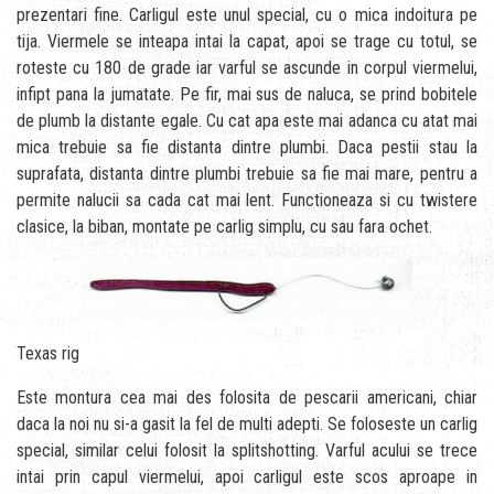
prezentari fine. Carligul este unul special, cu o mica indoitura pe
tija. Viermele se inteapa intai la capat, apoi se trage cu totul, se
roteste cu 180 de grade iar varful se ascunde in corpul viermelui,
infipt pana la jumatate. Pe fir, mai sus de naluca, se prind bobitele
de plumb la distante egale. Cu cat apa este mai adanca cu atat mai
mica trebuie sa fie distanta dintre plumbi. Daca pestii stau la
suprafata, distanta dintre plumbi trebuie sa fie mai mare, pentru a
permite nalucii sa cada cat mai lent. Functioneaza si cu twistere
clasice, la biban, montate pe carlig simplu, cu sau fara ochet.
Texas rig
Este montura cea mai des folosita de pescarii americani, chiar
daca la noi nu si-a gasit la fel de multi adepti. Se foloseste un carlig
special, similar celui folosit la splitshotting. Varful acului se trece
intai prin capul viermelui, apoi carligul este scos aproape in