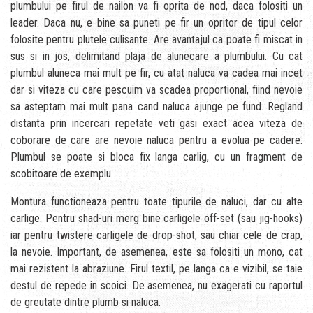
plumbului pe firul de nailon va fi oprita de nod, daca folositi un
leader. Daca nu, e bine sa puneti pe fir un opritor de tipul celor
folosite pentru plutele culisante. Are avantajul ca poate fi miscat in
sus si in jos, delimitand plaja de alunecare a plumbului. Cu cat
plumbul aluneca mai mult pe fir, cu atat naluca va cadea mai incet
dar si viteza cu care pescuim va scadea proportional, fiind nevoie
sa asteptam mai mult pana cand naluca ajunge pe fund. Regland
distanta prin incercari repetate veti gasi exact acea viteza de
coborare de care are nevoie naluca pentru a evolua pe cadere.
Plumbul se poate si bloca fix langa carlig, cu un fragment de
scobitoare de exemplu.
Montura functioneaza pentru toate tipurile de naluci, dar cu alte
carlige. Pentru shad-uri merg bine carligele off-set (sau jig-hooks)
iar pentru twistere carligele de drop-shot, sau chiar cele de crap,
la nevoie. Important, de asemenea, este sa folositi un mono, cat
mai rezistent la abraziune. Firul textil, pe langa ca e vizibil, se taie
destul de repede in scoici. De asemenea, nu exagerati cu raportul
de greutate dintre plumb si naluca.