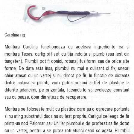
Carolina rig
Montura Carolina functioneaza cu aceleasi ingrediente ca si
montura Texas: carlig off-set cu tija indoita si plumb (sau lest din
tungsten). Plumbii pot fi conici, rotunzi, fusiformi sau de orice alte
forme. De data asta insa, plumbul nu mai e culisant ci fix, uneori
chiar atasat cu un vartej si nu direct pe fir. In functie de distanta
dintre naluca si plumb, vom putea pescui astfel de plastice la
diferite adancimi, pe orizontala, facandu-le sa evolueze constant
sau cu pauze, doar din viteza de recuperare.
Montura se foloseste mult cu plastice care au o oarecare portanta
si nu ating substratul daca nu au lest propriu. Carligul se leaga de fir
printr-un nod Palomar sau Uni iar plumbul e de preferat sa fie dotat
cu un vartej, pentru a se putea roti atunci cand se agata. Plumbul