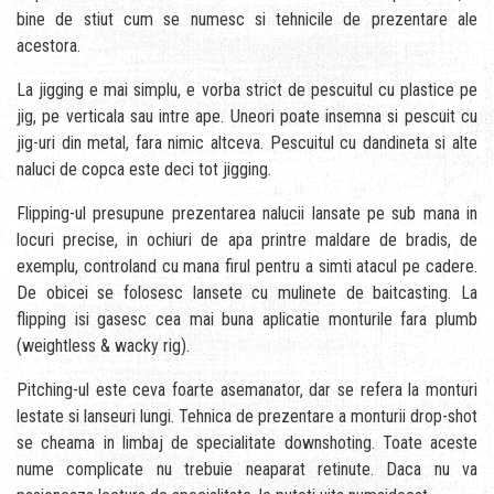
bine de stiut cum se numesc si tehnicile de prezentare ale
acestora.
La jigging e mai simplu, e vorba strict de pescuitul cu plastice pe
jig, pe verticala sau intre ape. Uneori poate insemna si pescuit cu
jig-uri din metal, fara nimic altceva. Pescuitul cu dandineta si alte
naluci de copca este deci tot jigging.
Flipping-ul presupune prezentarea nalucii lansate pe sub mana in
locuri precise, in ochiuri de apa printre maldare de bradis, de
exemplu, controland cu mana firul pentru a simti atacul pe cadere.
De obicei se folosesc lansete cu mulinete de baitcasting. La
flipping isi gasesc cea mai buna aplicatie monturile fara plumb
(weightless & wacky rig).
Pitching-ul este ceva foarte asemanator, dar se refera la monturi
lestate si lanseuri lungi. Tehnica de prezentare a monturii drop-shot
se cheama in limbaj de specialitate downshoting. Toate aceste
nume complicate nu trebuie neaparat retinute. Daca nu va