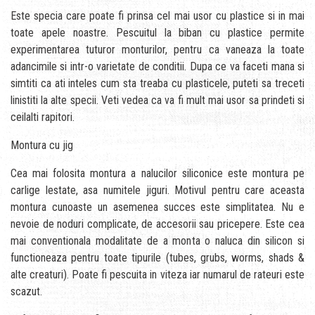
Este specia care poate fi prinsa cel mai usor cu plastice si in mai
toate apele noastre. Pescuitul la biban cu plastice permite
experimentarea tuturor monturilor, pentru ca vaneaza la toate
adancimile si intr-o varietate de conditii. Dupa ce va faceti mana si
simtiti ca ati inteles cum sta treaba cu plasticele, puteti sa treceti
linistiti la alte specii. Veti vedea ca va fi mult mai usor sa prindeti si
ceilalti rapitori.
Montura cu jig
Cea mai folosita montura a nalucilor siliconice este montura pe
carlige lestate, asa numitele jiguri. Motivul pentru care aceasta
montura cunoaste un asemenea succes este simplitatea. Nu e
nevoie de noduri complicate, de accesorii sau pricepere. Este cea
mai conventionala modalitate de a monta o naluca din silicon si
functioneaza pentru toate tipurile (tubes, grubs, worms, shads &
alte creaturi). Poate fi pescuita in viteza iar numarul de rateuri este
scazut.