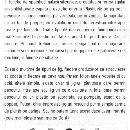
In functie de specificul nalucii siliconice, greutatea si forma jigului,
ansamblul poate capata o evolutie diferita. Plasticele pe jig pot fi
pescuite in orice conditii, pe verticala, pe orizontala, la suprafata
ca un fel de popper, cu evolutie in dinti de ferestrau intre ape,
tarate pe fund etc. Toate tipurile de recuperare functioneaza si
toate nalucile din plastic montate in acest fel prind peste. Dar nu
singure. Pescarul trebuie sa stie sa aleaga tipul de recuperare,
culoarea si dimensiunea nalucii si tipul de jig care se potriveste cel
mai bine, in functie de situatie.
Exista o multime de tipuri de jig, fiecare producator se straduieste
sa scoata in fiecare an ceva nou. Putem folosi unele vopsite si cu
ochi, altele simple, exista chiar si jig-uri plutitoare care permit
pescuitul intre ape sau jig-uri cu o cavitate in fata, care permit
pescuitul cu un plastic pe suprafata, cu pompaje, exact ca la
popper. Putem chiar improviza jig-uri rasucind pur si simplu sarma
de plumb pe carlige. Sau ne putem turna acasa daca avem matrite
(cele mai folosite sunt marca Do-it).