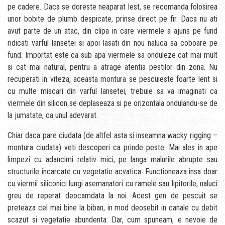
pe cadere. Daca se doreste neaparat lest, se recomanda folosirea
unor bobite de plumb despicate, prinse direct pe fir. Daca nu ati
avut parte de un atac, din clipa in care viermele a ajuns pe fund
ridicati varful lansetei si apoi lasati din nou naluca sa coboare pe
fund. Importat este ca sub apa viermele sa onduleze cat mai mult
si cat mai natural, pentru a atrage atentia pestilor din zona. Nu
recuperati in viteza, aceasta montura se pescuieste foarte lent si
cu multe miscari din varful lansetei, trebuie sa va imaginati ca
viermele din silicon se deplaseaza si pe orizontala ondulandu-se de
la jumatate, ca unul adevarat.
Chiar daca pare ciudata (de altfel asta si inseamna wacky rigging –
montura ciudata) veti descoperi ca prinde peste. Mai ales in ape
limpezi cu adancimi relativ mici, pe langa malurile abrupte sau
structurile incarcate cu vegetatie acvatica. Functioneaza insa doar
cu viermii siliconici lungi asemanatori cu ramele sau lipitorile, naluci
greu de reperat deocamdata la noi. Acest gen de pescuit se
preteaza cel mai bine la biban, in mod deosebit in canale cu debit
scazut si vegetatie abundenta. Dar, cum spuneam, e nevoie de