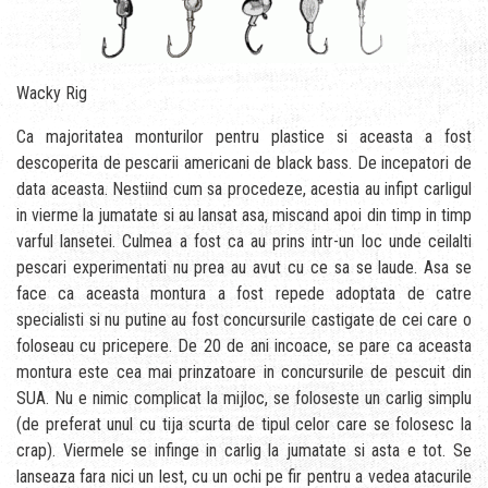
Wacky Rig
Ca majoritatea monturilor pentru plastice si aceasta a fost
descoperita de pescarii americani de black bass. De incepatori de
data aceasta. Nestiind cum sa procedeze, acestia au infipt carligul
in vierme la jumatate si au lansat asa, miscand apoi din timp in timp
varful lansetei. Culmea a fost ca au prins intr-un loc unde ceilalti
pescari experimentati nu prea au avut cu ce sa se laude. Asa se
face ca aceasta montura a fost repede adoptata de catre
specialisti si nu putine au fost concursurile castigate de cei care o
foloseau cu pricepere. De 20 de ani incoace, se pare ca aceasta
montura este cea mai prinzatoare in concursurile de pescuit din
SUA. Nu e nimic complicat la mijloc, se foloseste un carlig simplu
(de preferat unul cu tija scurta de tipul celor care se folosesc la
crap). Viermele se infinge in carlig la jumatate si asta e tot. Se
lanseaza fara nici un lest, cu un ochi pe fir pentru a vedea atacurile