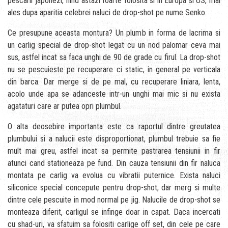
pescarii japonezi, fiind astazi foarte folosita si in Europa si US, mai
ales dupa aparitia celebrei naluci de drop-shot pe nume Senko.
Ce presupune aceasta montura? Un plumb in forma de lacrima si
un carlig special de drop-shot legat cu un nod palomar ceva mai
sus, astfel incat sa faca unghi de 90 de grade cu firul. La drop-shot
nu se pescuieste pe recuperare ci static, in general pe verticala
din barca. Dar merge si de pe mal, cu recuperare liniara, lenta,
acolo unde apa se adanceste intr-un unghi mai mic si nu exista
agataturi care ar putea opri plumbul.
O alta deosebire importanta este ca raportul dintre greutatea
plumbului si a nalucii este disproportionat, plumbul trebuie sa fie
mult mai greu, astfel incat sa permite pastrarea tensiunii in fir
atunci cand stationeaza pe fund. Din cauza tensiunii din fir naluca
montata pe carlig va evolua cu vibratii puternice. Exista naluci
siliconice special concepute pentru drop-shot, dar merg si multe
dintre cele pescuite in mod normal pe jig. Nalucile de drop-shot se
monteaza diferit, carligul se infinge doar in capat. Daca incercati
cu shad-uri, va sfatuim sa folositi carlige off set, din cele pe care