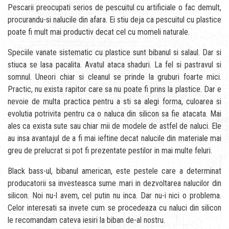
Pescarii preocupati serios de pescuitul cu artificiale o fac demult,
procurandu-si nalucile din afara. Ei stiu deja ca pescuitul cu plastice
poate fi mult mai productiv decat cel cu momeli naturale.
Speciile vanate sistematic cu plastice sunt bibanul si salaul. Dar si
stiuca se lasa pacalita. Avatul ataca shaduri. La fel si pastravul si
somnul. Uneori chiar si cleanul se prinde la gruburi foarte mici.
Practic, nu exista rapitor care sa nu poate fi prins la plastice. Dar e
nevoie de multa practica pentru a sti sa alegi forma, culoarea si
evolutia potrivita pentru ca o naluca din silicon sa fie atacata. Mai
ales ca exista sute sau chiar mii de modele de astfel de naluci. Ele
au insa avantajul de a fi mai ieftine decat nalucile din materiale mai
greu de prelucrat si pot fi prezentate pestilor in mai multe feluri.
Black bass-ul, bibanul american, este pestele care a determinat
producatorii sa investeasca sume mari in dezvoltarea nalucilor din
silicon. Noi nu-l avem, cel putin nu inca. Dar nu-i nici o problema.
Celor interesati sa invete cum se procedeaza cu naluci din silicon
le recomandam cateva iesiri la biban de-al nostru.