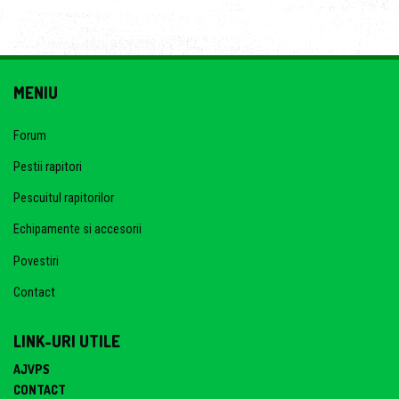
MENIU
Forum
Pestii rapitori
Pescuitul rapitorilor
Echipamente si accesorii
Povestiri
Contact
LINK-URI UTILE
AJVPS
CONTACT