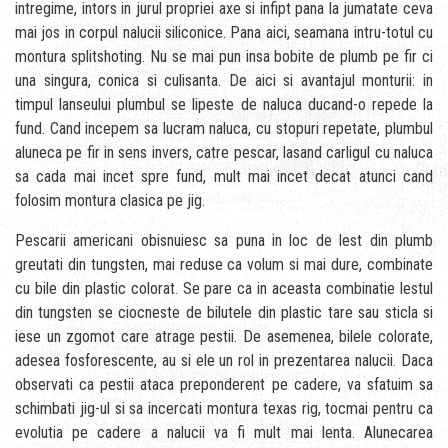
intregime, intors in jurul propriei axe si infipt pana la jumatate ceva
mai jos in corpul nalucii siliconice. Pana aici, seamana intru-totul cu
montura splitshoting. Nu se mai pun insa bobite de plumb pe fir ci
una singura, conica si culisanta. De aici si avantajul monturii: in
timpul lanseului plumbul se lipeste de naluca ducand-o repede la
fund. Cand incepem sa lucram naluca, cu stopuri repetate, plumbul
aluneca pe fir in sens invers, catre pescar, lasand carligul cu naluca
sa cada mai incet spre fund, mult mai incet decat atunci cand
folosim montura clasica pe jig.
Pescarii americani obisnuiesc sa puna in loc de lest din plumb
greutati din tungsten, mai reduse ca volum si mai dure, combinate
cu bile din plastic colorat. Se pare ca in aceasta combinatie lestul
din tungsten se ciocneste de bilutele din plastic tare sau sticla si
iese un zgomot care atrage pestii. De asemenea, bilele colorate,
adesea fosforescente, au si ele un rol in prezentarea nalucii. Daca
observati ca pestii ataca preponderent pe cadere, va sfatuim sa
schimbati jig-ul si sa incercati montura texas rig, tocmai pentru ca
evolutia pe cadere a nalucii va fi mult mai lenta. Alunecarea