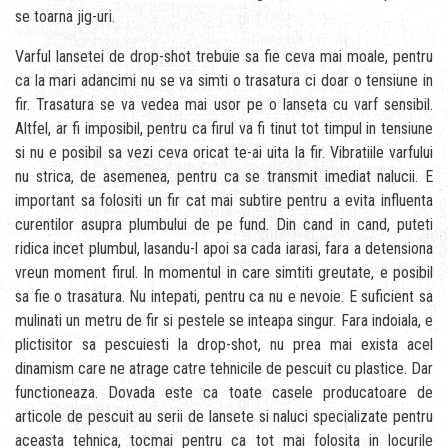
se toarna jig-uri.
Varful lansetei de drop-shot trebuie sa fie ceva mai moale, pentru
ca la mari adancimi nu se va simti o trasatura ci doar o tensiune in
fir. Trasatura se va vedea mai usor pe o lanseta cu varf sensibil.
Altfel, ar fi imposibil, pentru ca firul va fi tinut tot timpul in tensiune
si nu e posibil sa vezi ceva oricat te-ai uita la fir. Vibratiile varfului
nu strica, de asemenea, pentru ca se transmit imediat nalucii. E
important sa folositi un fir cat mai subtire pentru a evita influenta
curentilor asupra plumbului de pe fund. Din cand in cand, puteti
ridica incet plumbul, lasandu-l apoi sa cada iarasi, fara a detensiona
vreun moment firul. In momentul in care simtiti greutate, e posibil
sa fie o trasatura. Nu intepati, pentru ca nu e nevoie. E suficient sa
mulinati un metru de fir si pestele se inteapa singur. Fara indoiala, e
plictisitor sa pescuiesti la drop-shot, nu prea mai exista acel
dinamism care ne atrage catre tehnicile de pescuit cu plastice. Dar
functioneaza. Dovada este ca toate casele producatoare de
articole de pescuit au serii de lansete si naluci specializate pentru
aceasta tehnica, tocmai pentru ca tot mai folosita in locurile