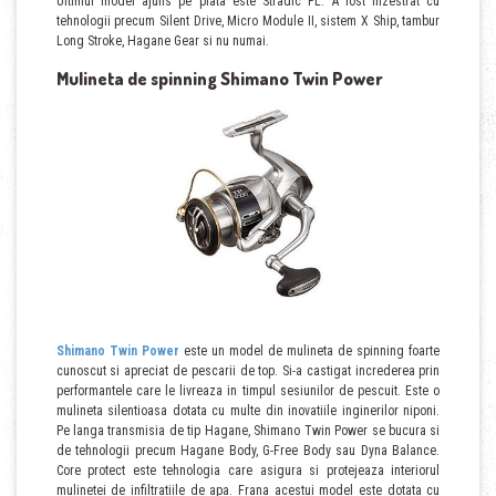
Ultimul model ajuns pe piata este Stradic FL. A fost inzestrat cu
tehnologii precum Silent Drive, Micro Module II, sistem X Ship, tambur
Long Stroke, Hagane Gear si nu numai.
Mulineta de spinning Shimano Twin Power
Shimano Twin Power
este un model de mulineta de spinning foarte
cunoscut si apreciat de pescarii de top. Si-a castigat increderea prin
performantele care le livreaza in timpul sesiunilor de pescuit. Este o
mulineta silentioasa dotata cu multe din inovatiile inginerilor niponi.
Pe langa transmisia de tip Hagane, Shimano Twin Power se bucura si
de tehnologii precum Hagane Body, G-Free Body sau Dyna Balance.
Core protect este tehnologia care asigura si protejeaza interiorul
mulinetei de infiltratiile de apa. Frana acestui model este dotata cu