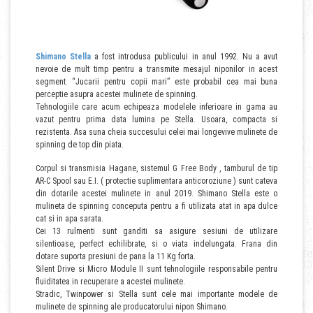
Shimano Stella
a fost introdusa publicului in anul 1992. Nu a avut
nevoie de mult timp pentru a transmite mesajul niponilor in acest
segment. “Jucarii pentru copii mari” este probabil cea mai buna
perceptie asupra acestei mulinete de spinning.
Tehnologiile care acum echipeaza modelele inferioare in gama au
vazut pentru prima data lumina pe Stella. Usoara, compacta si
rezistenta. Asa suna cheia succesului celei mai longevive mulinete de
spinning de top din piata.
Corpul si transmisia Hagane, sistemul G Free Body , tamburul de tip
AR-C Spool sau E.I. ( protectie suplimentara anticoroziune ) sunt cateva
din dotarile acestei mulinete in anul 2019. Shimano Stella este o
mulineta de spinning conceputa pentru a fi utilizata atat in apa dulce
cat si in apa sarata.
Cei 13 rulmenti sunt ganditi sa asigure sesiuni de utilizare
silentioase, perfect echilibrate, si o viata indelungata. Frana din
dotare suporta presiuni de pana la 11 Kg forta.
Silent Drive si Micro Module II sunt tehnologiile responsabile pentru
fluiditatea in recuperare a acestei mulinete.
Stradic, Twinpower si Stella sunt cele mai importante modele de
mulinete de spinning ale producatorului nipon Shimano.