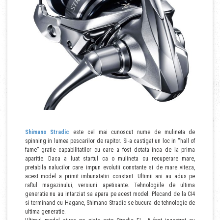
Shimano Stradic
este cel mai cunoscut nume de mulineta de
spinning in lumea pescarilor de rapitor. Si-a castigat un loc in “hall of
fame” gratie capabilitatilor cu care a fost dotata inca de la prima
aparitie. Daca a luat startul ca o mulineta cu recuperare mare,
pretabila nalucilor care impun evolutii constante si de mare viteza,
acest model a primit imbunatatiri constant. Ultimii ani au adus pe
raftul magazinului, versiuni apetisante. Tehnologiile de ultima
generatie nu au intarziat sa apara pe acest model. Plecand de la CI4
si terminand cu Hagane, Shimano Stradic se bucura de tehnologie de
ultima generatie.