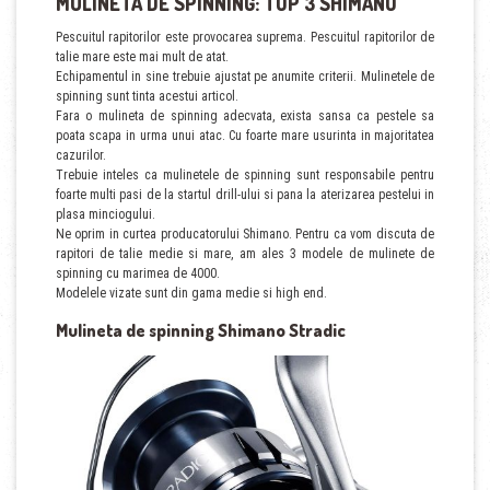
MULINETA DE SPINNING: TOP 3 SHIMANO
Pescuitul rapitorilor este provocarea suprema. Pescuitul rapitorilor de
talie mare este mai mult de atat.
Echipamentul in sine trebuie ajustat pe anumite criterii. Mulinetele de
spinning sunt tinta acestui articol.
Fara o mulineta de spinning adecvata, exista sansa ca pestele sa
poata scapa in urma unui atac. Cu foarte mare usurinta in majoritatea
cazurilor.
Trebuie inteles ca mulinetele de spinning sunt responsabile pentru
foarte multi pasi de la startul drill-ului si pana la aterizarea pestelui in
plasa minciogului.
Ne oprim in curtea producatorului Shimano. Pentru ca vom discuta de
rapitori de talie medie si mare, am ales 3 modele de mulinete de
spinning cu marimea de 4000.
Modelele vizate sunt din gama medie si high end.
Mulineta de spinning Shimano Stradic