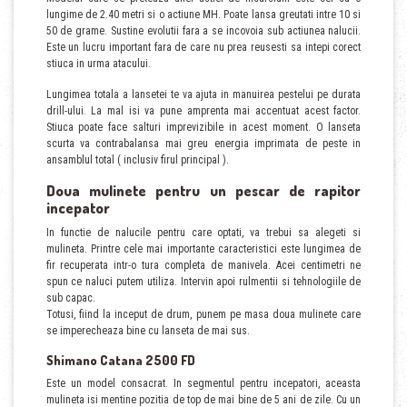
lungime de 2.40 metri si o actiune MH. Poate lansa greutati intre 10 si
50 de grame. Sustine evolutii fara a se incovoia sub actiunea nalucii.
Este un lucru important fara de care nu prea reusesti sa intepi corect
stiuca in urma atacului.
Lungimea totala a lansetei te va ajuta in manuirea pestelui pe durata
drill-ului. La mal isi va pune amprenta mai accentuat acest factor.
Stiuca poate face salturi imprevizibile in acest moment. O lanseta
scurta va contrabalansa mai greu energia imprimata de peste in
ansamblul total ( inclusiv firul principal ).
Doua mulinete pentru un pescar de rapitor
incepator
In functie de nalucile pentru care optati, va trebui sa alegeti si
mulineta. Printre cele mai importante caracteristici este lungimea de
fir recuperata intr-o tura completa de manivela. Acei centimetri ne
spun ce naluci putem utiliza. Intervin apoi rulmentii si tehnologiile de
sub capac.
Totusi, fiind la inceput de drum, punem pe masa doua mulinete care
se imperecheaza bine cu lanseta de mai sus.
Shimano Catana 2500 FD
Este un model consacrat. In segmentul pentru incepatori, aceasta
mulineta isi mentine pozitia de top de mai bine de 5 ani de zile. Cu un