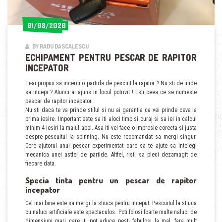
01/08/2020
01/08/2020
BY RADU DASCALESCU
ECHIPAMENT PENTRU PESCAR DE RAPITOR
INCEPATOR
Ti-ai propus sa incerci o partida de pescuit la rapitor ? Nu sti de unde
sa incepi ? Atunci ai ajuns in locul potrivit ! Esti ceea ce se numeste
pescar de rapitor incepator.
Nu sti daca te va prinde stilul si nu ai garantia ca vei prinde ceva la
prima iesire. Important este sa iti aloci timp si curaj si sa iei in calcul
minim 4 iesiri la malul apei. Asa iti vei face o impresie corecta si justa
despre pescuitul la spinning. Nu este recomandat sa mergi singur.
Cere ajutorul unui pescar experimentat care sa te ajute sa intelegi
mecanica unei astfel de partide. Altfel, risti sa pleci dezamagit de
fiecare data.
Specia tinta pentru un pescar de rapitor
incepator
Cel mai bine este sa mergi la stiuca pentru inceput. Pescuitul la stiuca
cu naluci artificiale este spectaculos. Poti folosi foarte multe naluci de
dimensiuni mari care iti pot aduce pesti fabulosi la mal, fara mult