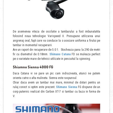
De asemenea viteza de oscilatie a tamburului a fost imbunatatita
folosind noua tehnologie Varispeed II. Presupune utilizarea unui
angrenaj oval, fapt care va conduce la o asezare uniforma a firului pe
tambur in momentul recuperarii.
Are un raport de recuperare de 5.0:1. Stocheaza pana la 290 de metri
fir cu diametrul de 0.18mm.
Shimano Catana
FD se muleaza perfect
pe o varietate mare de tehnici utilizate in pescuitul la spinning.
Shiamno Sienna 4000 FG
Daca Catana vi se pare un pic cam indrazneata, atunci ne putem
orienta catre o alta mulineta. Sienna este raspunsul.
Chiar daca avem un tambur mai mare, minimul de dotari pentru un
rulaj corect si optim este prezent.
Shimano Sienna
FG dispune de un
corp puternic realizat din Carbon XT-7 si tambur cu buza in forma de
V.