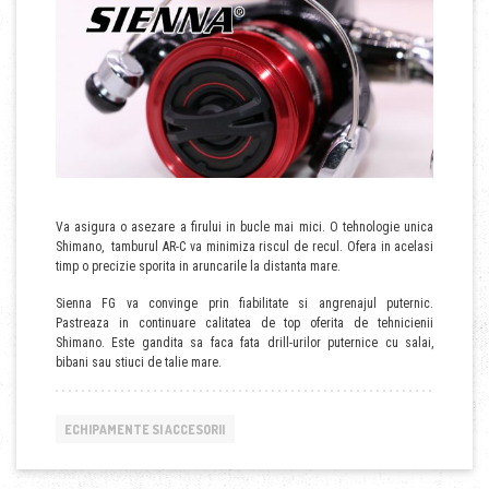
Va asigura o asezare a firului in bucle mai mici. O tehnologie unica
Shimano, tamburul AR-C va minimiza riscul de recul. Ofera in acelasi
timp o precizie sporita in aruncarile la distanta mare.
Sienna FG va convinge prin fiabilitate si angrenajul puternic.
Pastreaza in continuare calitatea de top oferita de tehnicienii
Shimano. Este gandita sa faca fata drill-urilor puternice cu salai,
bibani sau stiuci de talie mare.
ECHIPAMENTE SI ACCESORII