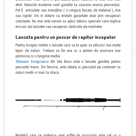
efort. Nalucile moderne sunt gandite sa usureze munca pescarului.
Pot fi articulate sau monobloc ( o singura bucata de material ), moi
sau rigide. Vin in dotare cu evolutii garantate doar prin recuperari
constante. Nu mai este nevoie sa aplici tehnici speciale care implica
miscari ale lansetei sau recuperari dedicate ale mulinetei.
Lanseta pentru un pescar de rapitor incepator
Pentru inceput vorbim o lanseta care sa te ajute sa utilizezi mai multe
tipuri de naluci. Trebuie sa fie una cu o putere de aruncare mai
permisiva si o lungime medie.
Shimano Vengeance
BX Sea Bass este o lanseta gandita pentru
pescuitul marin. Din fericire, este ideala in pescuitul pe continent cu
naluci medii si mari la stiuca.
Modelul care se preteaza unei astfel de incursiuni este cel cu o