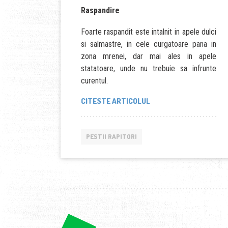
Raspandire
Foarte raspandit este intalnit in apele dulci
si salmastre, in cele curgatoare pana in
zona mrenei, dar mai ales in apele
statatoare, unde nu trebuie sa infrunte
curentul.
“BIBANUL”
CITESTE ARTICOLUL
PESTII RAPITORI