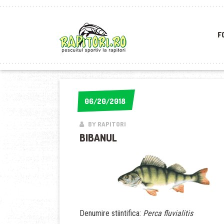
F
06/20/2018
06/20/2018
BY RAPITORI
BIBANUL
Denumire stiintifica:
Perca fluvialitis