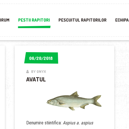
ORUM
PESTII RAPITORI
PESCUITUL RAPITORILOR
ECHIPA
06/20/2018
06/20/2018
BY QNYX
AVATUL
Denumire stiintifica:
Aspius a. aspius