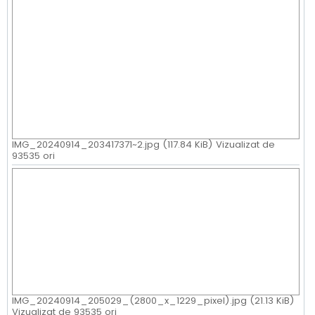
IMG_20240914_203417371~2.jpg (117.84 KiB) Vizualizat de
93535 ori
IMG_20240914_205029_(2800_x_1229_pixel).jpg (21.13 KiB)
Vizualizat de 93535 ori