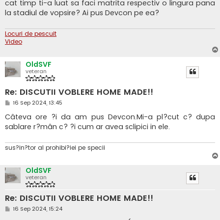
s
cat timp ti-a luat sa faci matrita respectiv o lingura pana
a
la stadiul de vopsire? Ai pus Devcon pe ea?
j
Locuri de pescuit
Video
OldSVF
veteran
Re: DISCUTII VOBLERE HOME MADE!!
M
16 Sep 2024, 13:45
e
s
Câteva ore ?i da am pus Devcon.Mi-a pl?cut c? dupa
a
sablare r?mân c? ?i cum ar avea sclipici in ele.
j
sus?in?tor al prohibi?iei pe specii
OldSVF
veteran
Re: DISCUTII VOBLERE HOME MADE!!
M
16 Sep 2024, 15:24
e