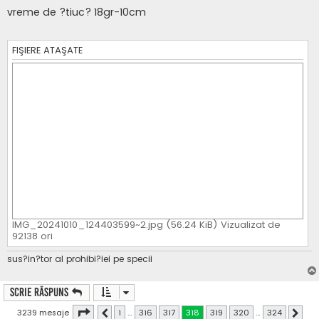
e
s
vreme de ?tiuc? 18gr-10cm
a
j
FIŞIERE ATAŞATE
IMG_20241010_124403599~2.jpg (56.24 KiB) Vizualizat de
92138 ori
sus?in?tor al prohibi?iei pe specii
Scrie răspuns
Pagina
318
din
324
3239 mesaje
1
…
316
317
318
319
320
…
324
Anterior
Următ