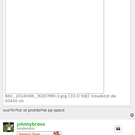
IMG_20240916_162017881~2.jpg (33.37 KiB) Vizualizat de
93420 ori
sus?in?tor al prohibi?iei pe specii
johnnybravo
Moderator