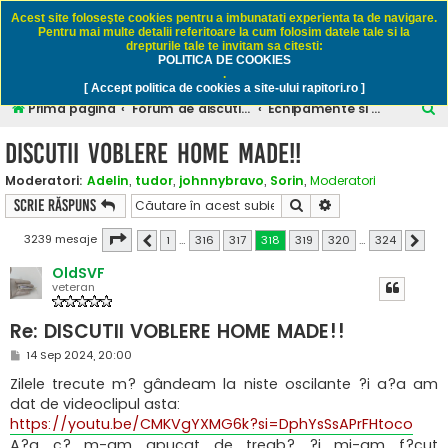
Rapitori.ro - Pescuit sportiv
Acest site foloseşte cookies pentru a imbunatati experienta ta de navigare.
Pentru mai multe detalii referitoare la cum folosim datele tale si la
drepturile tale te invitam sa citesti:
POLITICA DE COOKIES
FAQ
Înregistrare
Autentificare
.
[ Accept politica de cookies a site-ului rapitori.ro ]
C
Prima pagină
Forum de discutii despre pescuitul rapitorilor
Echipamente si accesorii
ă
DISCUTII VOBLERE HOME MADE!!
u
Moderatori:
Adelin
,
tudor
,
johnnybravo
,
Sorin
,
Moderatori
t
Căutare
Căutare avansată
Scrie răspuns
a
r
Pagina
318
din
324
3239 mesaje
1
…
316
317
318
319
320
…
324
Anterior
Următ
e
OldSVF
veteran
Re: DISCUTII VOBLERE HOME MADE!!
M
14 Sep 2024, 20:00
e
s
Zilele trecute m? gândeam la niste oscilante ?i a?a am
a
dat de videoclipul asta:
j
https://youtu.be/CMKVgYXMG6k?si=DphYsSsAPrFHtoco
A?a c? m-am apucat de treab? ?i mi-am f?cut