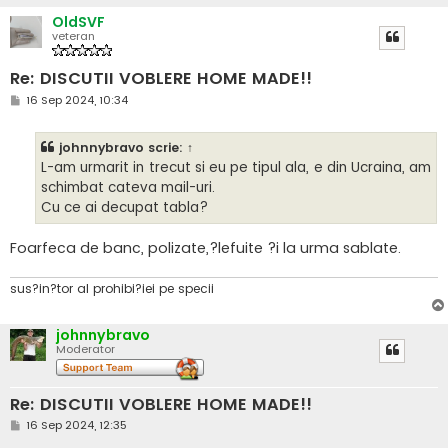
OldSVF
veteran
Re: DISCUTII VOBLERE HOME MADE!!
M
16 Sep 2024, 10:34
e
s
a
johnnybravo
scrie:
↑
j
L-am urmarit in trecut si eu pe tipul ala, e din Ucraina, am
schimbat cateva mail-uri.
Cu ce ai decupat tabla?
Foarfeca de banc, polizate,?lefuite ?i la urma sablate.
sus?in?tor al prohibi?iei pe specii
johnnybravo
Moderator
Re: DISCUTII VOBLERE HOME MADE!!
M
16 Sep 2024, 12:35
e