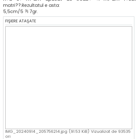
matri??.Rezultatul e asta:
5,5cm/5 ?i 7gr.
FIŞIERE ATAŞATE
IMG_20240914_205756214.jpg (91.53 KiB) Vizualizat de 93535
ori