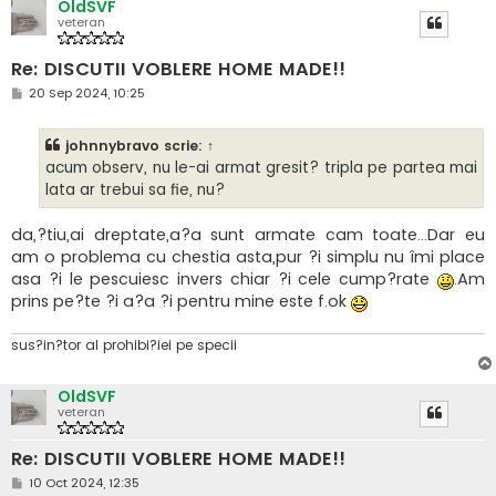
OldSVF
veteran
Re: DISCUTII VOBLERE HOME MADE!!
M
20 Sep 2024, 10:25
e
s
a
johnnybravo
scrie:
↑
j
acum observ, nu le-ai armat gresit? tripla pe partea mai
lata ar trebui sa fie, nu?
da,?tiu,ai dreptate,a?a sunt armate cam toate...Dar eu
am o problema cu chestia asta,pur ?i simplu nu îmi place
asa ?i le pescuiesc invers chiar ?i cele cump?rate
.Am
prins pe?te ?i a?a ?i pentru mine este f.ok
sus?in?tor al prohibi?iei pe specii
OldSVF
veteran
Re: DISCUTII VOBLERE HOME MADE!!
M
10 Oct 2024, 12:35