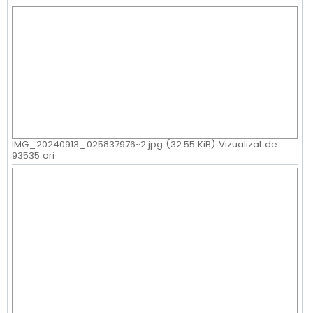
IMG_20240913_025837976~2.jpg (32.55 KiB) Vizualizat de
93535 ori