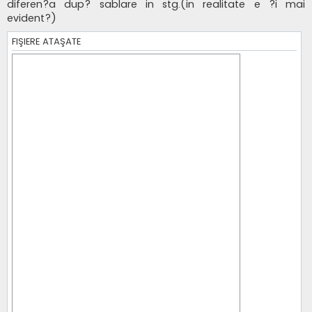
s
diferen?a dup? sablare in stg.(in realitate e ?i mai
a
evident?)
j
FIŞIERE ATAŞATE