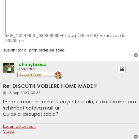
IMG_20240913_030301885-01.jpeg (29.15 KiB) Vizualizat de
93535 ori
sus?in?tor al prohibi?iei pe specii
johnnybravo
Moderator
Re: DISCUTII VOBLERE HOME MADE!!
M
16 Sep 2024, 09:35
e
s
L-am urmarit in trecut si eu pe tipul ala, e din Ucraina, am
a
schimbat cateva mail-uri.
j
Cu ce ai decupat tabla?
Locuri de pescuit
Video