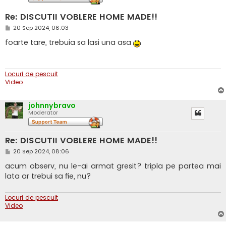
Re: DISCUTII VOBLERE HOME MADE!!
M
20 Sep 2024, 08:03
e
s
foarte tare, trebuia sa lasi una asa
a
j
Locuri de pescuit
Video
johnnybravo
Moderator
Re: DISCUTII VOBLERE HOME MADE!!
M
20 Sep 2024, 08:06
e
s
acum observ, nu le-ai armat gresit? tripla pe partea mai
a
lata ar trebui sa fie, nu?
j
Locuri de pescuit
Video