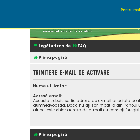
Pentru mai 
Rapitor
Discutii des
Legături rapide
FAQ
Prima pagină
Trimitere e-mail de activare
Nume utilizator:
Adresă email:
Aceasta trebuie să fie adresa de e-mail asociată cont
dumneavoastră. Dacă nu aţi schimbat-o din Panoul uti
atunci este chiar adresa de e-mail cu care aţi înregist
Prima pagină