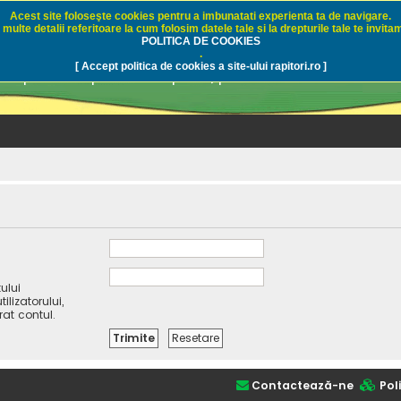
Acest site foloseşte cookies pentru a imbunatati experienta ta de navigare.
multe detalii referitoare la cum folosim datele tale si la drepturile tale te invitam
i.ro - Pescuit sportiv
POLITICA DE COOKIES
.
[ Accept politica de cookies a site-ului rapitori.ro ]
pre pescuit sportiv la rapitori, pescuitul cu naluci sa
ului
lizatorului,
rat contul.
Contactează-ne
Poli