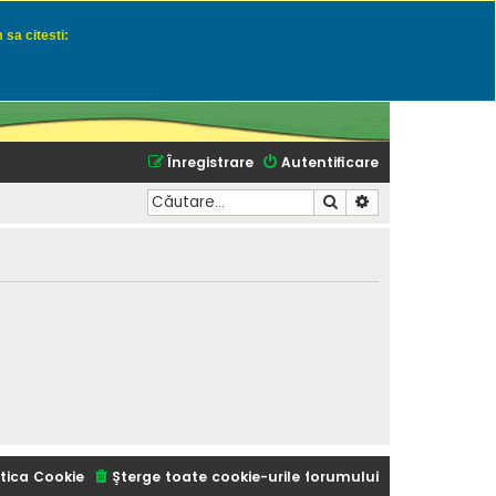
 sa citesti:
u momeli naturale
Înregistrare
Autentificare
Căutare
Căutare avansată
tica Cookie
Şterge toate cookie-urile forumului