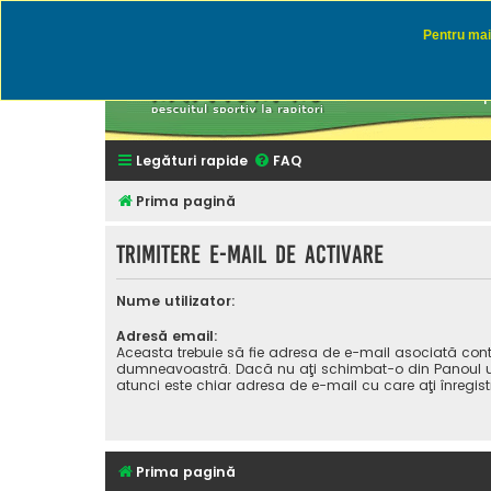
Pentru mai 
Rapitor
Discutii des
Legături rapide
FAQ
Prima pagină
Trimitere e-mail de activare
Nume utilizator:
Adresă email:
Aceasta trebuie să fie adresa de e-mail asociată cont
dumneavoastră. Dacă nu aţi schimbat-o din Panoul uti
atunci este chiar adresa de e-mail cu care aţi înregist
Prima pagină