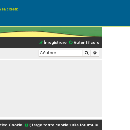
 sa citesti:
u momeli naturale
Înregistrare
Autentificare
Căutare
Căutare avansată
tica Cookie
Şterge toate cookie-urile forumului