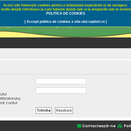
Acest site foloseşte cookies pentru a imbunatati experienta ta de navigare.
multe detalii referitoare la cum folosim datele tale si la drepturile tale te invitam
i.ro - Pescuit sportiv
POLITICA DE COOKIES
.
[ Accept politica de cookies a site-ului rapitori.ro ]
pre pescuit sportiv la rapitori, pescuitul cu naluci sa
ului
lizatorului,
rat contul.
Contactează-ne
Poli