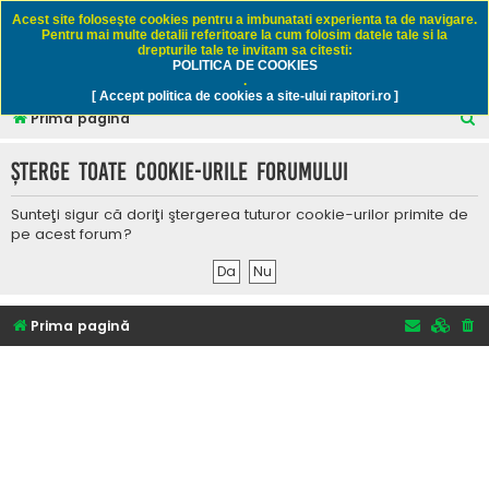
Rapitori.ro - Pescuit sportiv
Acest site foloseşte cookies pentru a imbunatati experienta ta de navigare.
Pentru mai multe detalii referitoare la cum folosim datele tale si la
drepturile tale te invitam sa citesti:
POLITICA DE COOKIES
FAQ
Înregistrare
Autentificare
.
[ Accept politica de cookies a site-ului rapitori.ro ]
C
Prima pagină
ă
Şterge toate cookie-urile forumului
u
t
Sunteţi sigur că doriţi ştergerea tuturor cookie-urilor primite de
a
pe acest forum?
r
e
Prima pagină