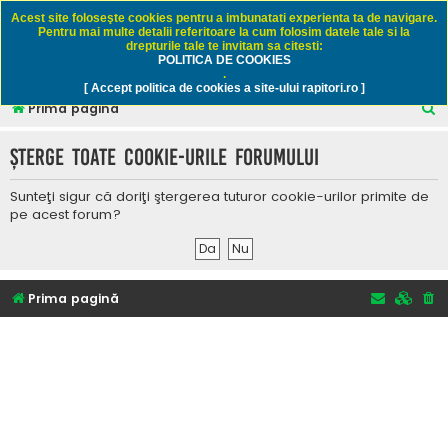
Rapitori.ro - Pescuit sportiv
Acest site foloseşte cookies pentru a imbunatati experienta ta de navigare.
Pentru mai multe detalii referitoare la cum folosim datele tale si la
drepturile tale te invitam sa citesti:
POLITICA DE COOKIES
FAQ
Înregistrare
Autentificare
.
[ Accept politica de cookies a site-ului rapitori.ro ]
C
Prima pagină
ă
Şterge toate cookie-urile forumului
u
t
Sunteţi sigur că doriţi ştergerea tuturor cookie-urilor primite de
a
pe acest forum?
r
e
Prima pagină