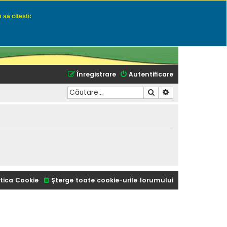
 sa citesti:
u momeli naturale
Înregistrare
Autentificare
Căutare
Căutare avansată
tica Cookie
Şterge toate cookie-urile forumului