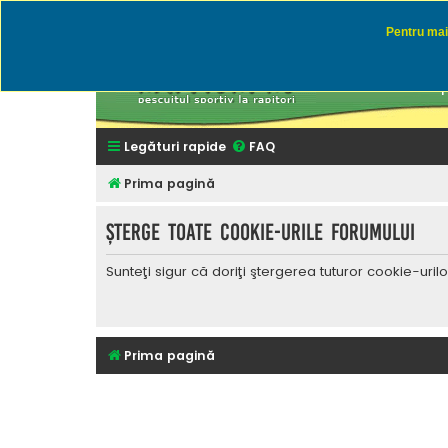
Pentru mai 
Rapitor
Discutii des
Legături rapide
FAQ
Prima pagină
Şterge toate cookie-urile forumului
Sunteţi sigur că doriţi ştergerea tuturor cookie-uri
Prima pagină