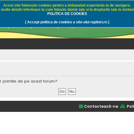
Acest site foloseşte cookies pentru a imbunatati experienta ta de navigare.
multe detalii referitoare la cum folosim datele tale si la drepturile tale te invitam
i.ro - Pescuit sportiv
POLITICA DE COOKIES
.
[ Accept politica de cookies a site-ului rapitori.ro ]
pre pescuit sportiv la rapitori, pescuitul cu naluci sa
lor primite de pe acest forum?
Contactează-ne
Poli