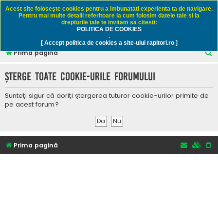
Rapitori.ro - Pescuit sportiv
Acest site foloseşte cookies pentru a imbunatati experienta ta de navigare.
Pentru mai multe detalii referitoare la cum folosim datele tale si la
drepturile tale te invitam sa citesti:
POLITICA DE COOKIES
FAQ
Înregistrare
Autentificare
.
[ Accept politica de cookies a site-ului rapitori.ro ]
C
Prima pagină
ă
Şterge toate cookie-urile forumului
u
t
Sunteţi sigur că doriţi ştergerea tuturor cookie-urilor primite de
a
pe acest forum?
r
e
Prima pagină