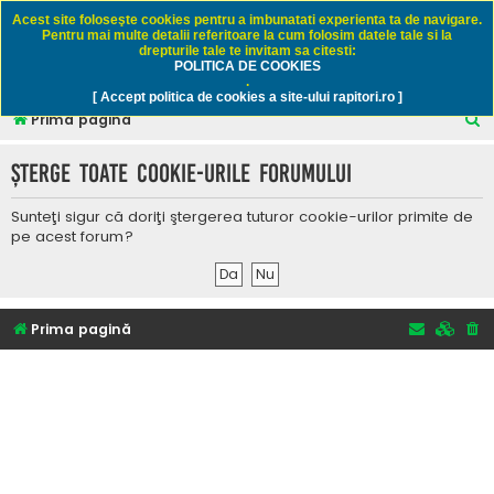
Rapitori.ro - Pescuit sportiv
Acest site foloseşte cookies pentru a imbunatati experienta ta de navigare.
Pentru mai multe detalii referitoare la cum folosim datele tale si la
drepturile tale te invitam sa citesti:
POLITICA DE COOKIES
FAQ
Înregistrare
Autentificare
.
[ Accept politica de cookies a site-ului rapitori.ro ]
C
Prima pagină
ă
Şterge toate cookie-urile forumului
u
t
Sunteţi sigur că doriţi ştergerea tuturor cookie-urilor primite de
a
pe acest forum?
r
e
Prima pagină