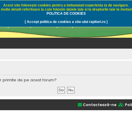
Acest site foloseşte cookies pentru a imbunatati experienta ta de navigare.
multe detalii referitoare la cum folosim datele tale si la drepturile tale te invitam
i.ro - Pescuit sportiv
POLITICA DE COOKIES
.
[ Accept politica de cookies a site-ului rapitori.ro ]
pre pescuit sportiv la rapitori, pescuitul cu naluci sa
lor primite de pe acest forum?
Contactează-ne
Poli