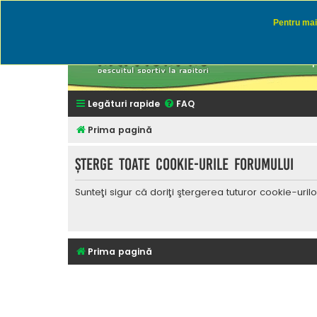
Pentru mai 
Rapitor
Discutii des
Legături rapide
FAQ
Prima pagină
Şterge toate cookie-urile forumului
Sunteţi sigur că doriţi ştergerea tuturor cookie-uri
Prima pagină