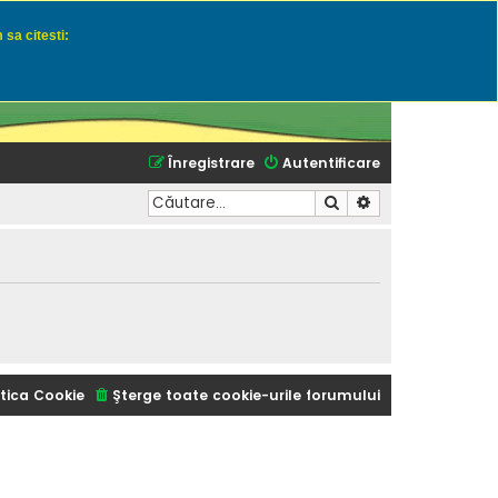
 sa citesti:
u momeli naturale
Înregistrare
Autentificare
Căutare
Căutare avansată
tica Cookie
Şterge toate cookie-urile forumului