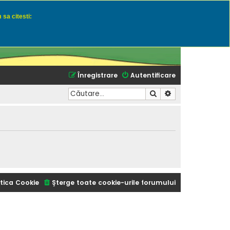
 sa citesti:
u momeli naturale
Înregistrare
Autentificare
Căutare
Căutare avansată
tica Cookie
Şterge toate cookie-urile forumului