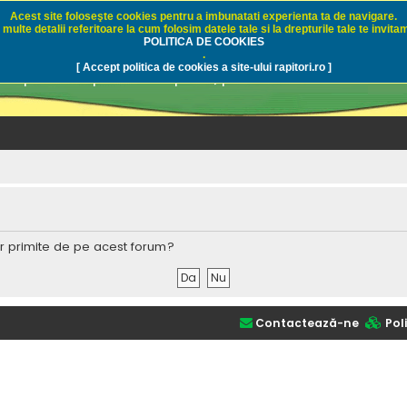
Acest site foloseşte cookies pentru a imbunatati experienta ta de navigare.
multe detalii referitoare la cum folosim datele tale si la drepturile tale te invitam
i.ro - Pescuit sportiv
POLITICA DE COOKIES
.
[ Accept politica de cookies a site-ului rapitori.ro ]
pre pescuit sportiv la rapitori, pescuitul cu naluci sa
lor primite de pe acest forum?
Contactează-ne
Poli