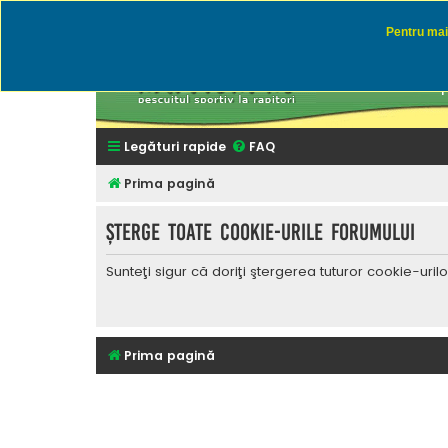
Pentru mai 
Rapitor
Discutii des
Legături rapide
FAQ
Prima pagină
Şterge toate cookie-urile forumului
Sunteţi sigur că doriţi ştergerea tuturor cookie-uri
Prima pagină