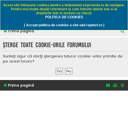
Rapitori.ro - Pescuit sportiv
Acest site foloseşte cookies pentru a imbunatati experienta ta de navigare.
Pentru mai multe detalii referitoare la cum folosim datele tale si la
drepturile tale te invitam sa citesti:
POLITICA DE COOKIES
FAQ
Înregistrare
Autentificare
.
[ Accept politica de cookies a site-ului rapitori.ro ]
C
Prima pagină
ă
Şterge toate cookie-urile forumului
u
t
Sunteţi sigur că doriţi ştergerea tuturor cookie-urilor primite de
a
pe acest forum?
r
e
Prima pagină