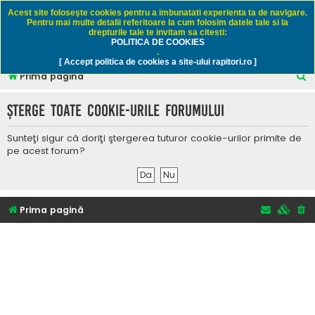
Rapitori.ro - Pescuit sportiv
Acest site foloseşte cookies pentru a imbunatati experienta ta de navigare.
Pentru mai multe detalii referitoare la cum folosim datele tale si la
drepturile tale te invitam sa citesti:
POLITICA DE COOKIES
FAQ
Înregistrare
Autentificare
.
[ Accept politica de cookies a site-ului rapitori.ro ]
C
Prima pagină
ă
Şterge toate cookie-urile forumului
u
t
Sunteţi sigur că doriţi ştergerea tuturor cookie-urilor primite de
a
pe acest forum?
r
e
Prima pagină