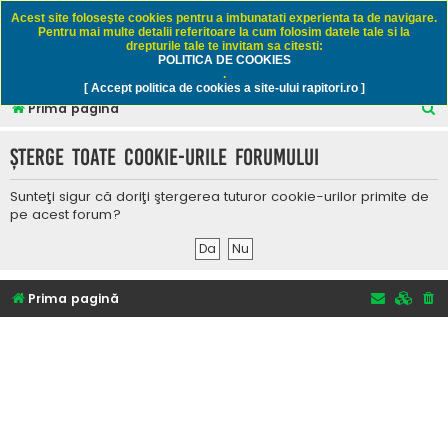
Rapitori.ro - Pescuit sportiv
Acest site foloseşte cookies pentru a imbunatati experienta ta de navigare.
Pentru mai multe detalii referitoare la cum folosim datele tale si la
drepturile tale te invitam sa citesti:
POLITICA DE COOKIES
FAQ
Înregistrare
Autentificare
.
[ Accept politica de cookies a site-ului rapitori.ro ]
C
Prima pagină
ă
Şterge toate cookie-urile forumului
u
t
Sunteţi sigur că doriţi ştergerea tuturor cookie-urilor primite de
a
pe acest forum?
r
e
Prima pagină