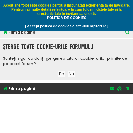
Rapitori.ro - Pescuit sportiv
Acest site foloseşte cookies pentru a imbunatati experienta ta de navigare.
Pentru mai multe detalii referitoare la cum folosim datele tale si la
drepturile tale te invitam sa citesti:
POLITICA DE COOKIES
FAQ
Înregistrare
Autentificare
.
[ Accept politica de cookies a site-ului rapitori.ro ]
C
Prima pagină
ă
Şterge toate cookie-urile forumului
u
t
Sunteţi sigur că doriţi ştergerea tuturor cookie-urilor primite de
a
pe acest forum?
r
e
Prima pagină