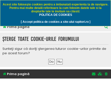
Rapitori.ro - Pescuit sportiv
Acest site foloseşte cookies pentru a imbunatati experienta ta de navigare.
Pentru mai multe detalii referitoare la cum folosim datele tale si la
drepturile tale te invitam sa citesti:
POLITICA DE COOKIES
FAQ
Înregistrare
Autentificare
.
[ Accept politica de cookies a site-ului rapitori.ro ]
C
Prima pagină
ă
Şterge toate cookie-urile forumului
u
t
Sunteţi sigur că doriţi ştergerea tuturor cookie-urilor primite de
a
pe acest forum?
r
e
Prima pagină