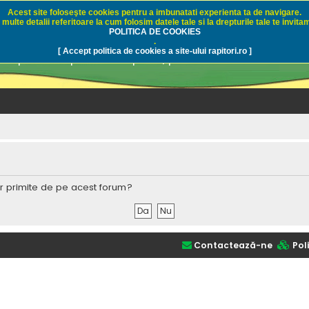
Acest site foloseşte cookies pentru a imbunatati experienta ta de navigare.
multe detalii referitoare la cum folosim datele tale si la drepturile tale te invitam
i.ro - Pescuit sportiv
POLITICA DE COOKIES
.
[ Accept politica de cookies a site-ului rapitori.ro ]
pre pescuit sportiv la rapitori, pescuitul cu naluci sa
lor primite de pe acest forum?
Contactează-ne
Poli