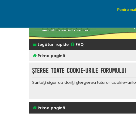
Pentru mai 
Rapitor
Discutii des
Legături rapide
FAQ
Prima pagină
Şterge toate cookie-urile forumului
Sunteţi sigur că doriţi ştergerea tuturor cookie-uri
Prima pagină