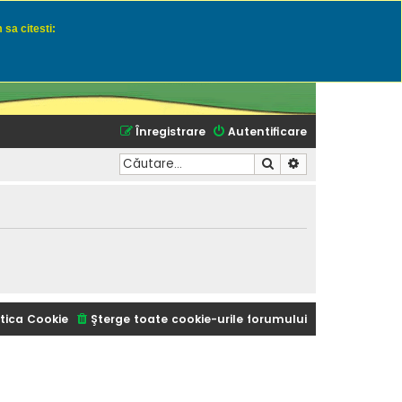
 sa citesti:
u momeli naturale
Înregistrare
Autentificare
Căutare
Căutare avansată
tica Cookie
Şterge toate cookie-urile forumului