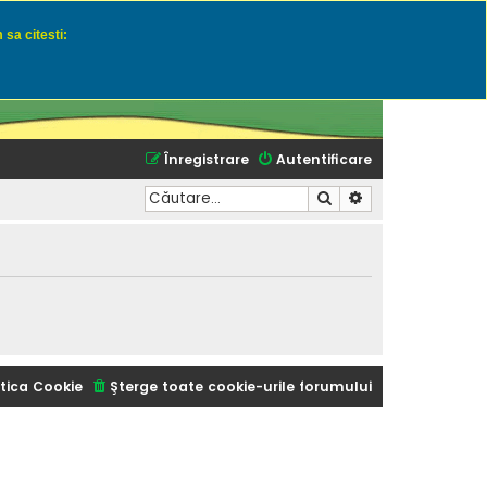
 sa citesti:
u momeli naturale
Înregistrare
Autentificare
Căutare
Căutare avansată
tica Cookie
Şterge toate cookie-urile forumului