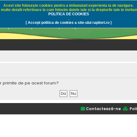
Acest site foloseşte cookies pentru a imbunatati experienta ta de navigare.
multe detalii referitoare la cum folosim datele tale si la drepturile tale te invitam
i.ro - Pescuit sportiv
POLITICA DE COOKIES
.
[ Accept politica de cookies a site-ului rapitori.ro ]
pre pescuit sportiv la rapitori, pescuitul cu naluci sa
lor primite de pe acest forum?
Contactează-ne
Poli