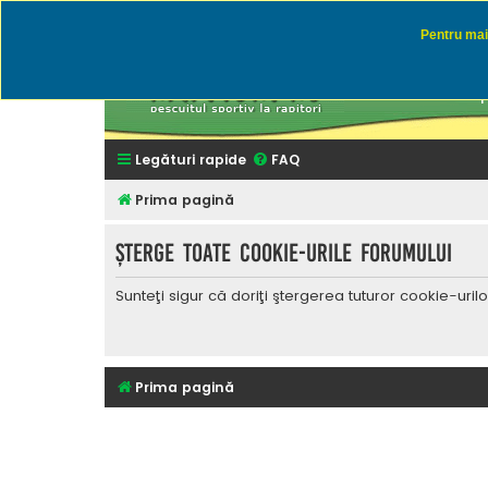
Pentru mai 
Rapitor
Discutii des
Legături rapide
FAQ
Prima pagină
Şterge toate cookie-urile forumului
Sunteţi sigur că doriţi ştergerea tuturor cookie-uri
Prima pagină