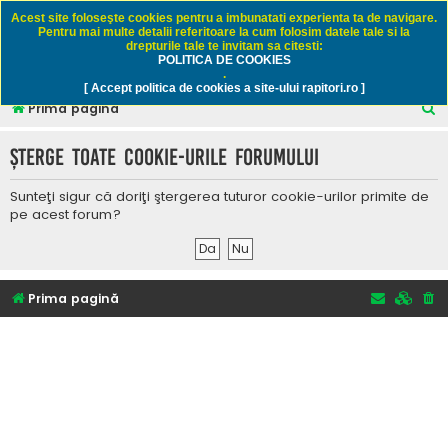
Rapitori.ro - Pescuit sportiv
Acest site foloseşte cookies pentru a imbunatati experienta ta de navigare.
Pentru mai multe detalii referitoare la cum folosim datele tale si la
drepturile tale te invitam sa citesti:
POLITICA DE COOKIES
FAQ
Înregistrare
Autentificare
.
[ Accept politica de cookies a site-ului rapitori.ro ]
C
Prima pagină
ă
Şterge toate cookie-urile forumului
u
t
Sunteţi sigur că doriţi ştergerea tuturor cookie-urilor primite de
a
pe acest forum?
r
e
Prima pagină