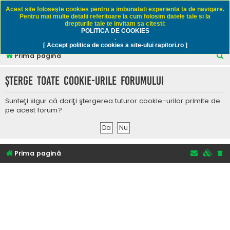
Rapitori.ro - Pescuit sportiv
Acest site foloseşte cookies pentru a imbunatati experienta ta de navigare.
Pentru mai multe detalii referitoare la cum folosim datele tale si la
drepturile tale te invitam sa citesti:
POLITICA DE COOKIES
FAQ
Înregistrare
Autentificare
.
[ Accept politica de cookies a site-ului rapitori.ro ]
C
Prima pagină
ă
Şterge toate cookie-urile forumului
u
t
Sunteţi sigur că doriţi ştergerea tuturor cookie-urilor primite de
a
pe acest forum?
r
e
Prima pagină