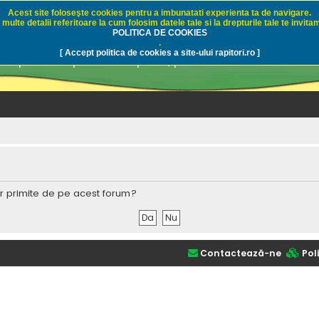
Acest site foloseşte cookies pentru a imbunatati experienta ta de navigare.
multe detalii referitoare la cum folosim datele tale si la drepturile tale te invitam
i.ro - Pescuit sportiv
POLITICA DE COOKIES
.
[ Accept politica de cookies a site-ului rapitori.ro ]
pre pescuit sportiv la rapitori, pescuitul cu naluci sa
lor primite de pe acest forum?
Contactează-ne
Poli