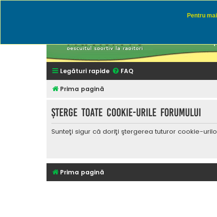
Pentru mai 
Rapitor
Discutii des
Legături rapide
FAQ
Prima pagină
Şterge toate cookie-urile forumului
Sunteţi sigur că doriţi ştergerea tuturor cookie-uri
Prima pagină