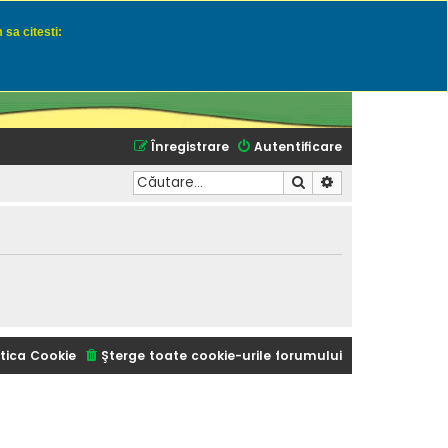
 sa citesti:
u momeli naturale
Înregistrare
Autentificare
Căutare
Căutare avansată
tica Cookie
Şterge toate cookie-urile forumului