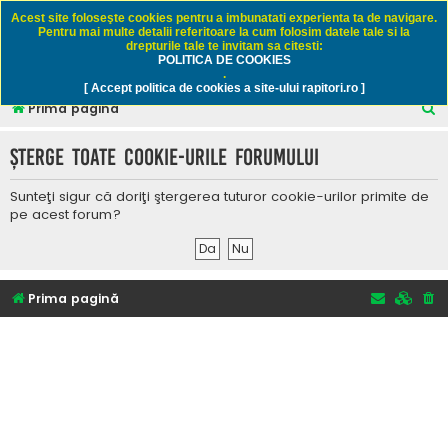
Rapitori.ro - Pescuit sportiv
Acest site foloseşte cookies pentru a imbunatati experienta ta de navigare.
Pentru mai multe detalii referitoare la cum folosim datele tale si la
drepturile tale te invitam sa citesti:
POLITICA DE COOKIES
FAQ
Înregistrare
Autentificare
.
[ Accept politica de cookies a site-ului rapitori.ro ]
C
Prima pagină
ă
Şterge toate cookie-urile forumului
u
t
Sunteţi sigur că doriţi ştergerea tuturor cookie-urilor primite de
a
pe acest forum?
r
e
Prima pagină