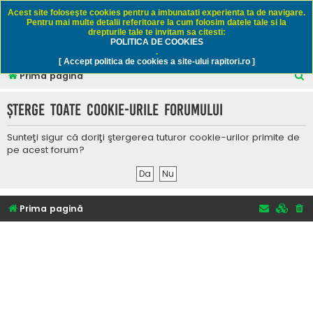
Rapitori.ro - Pescuit sportiv
Acest site foloseşte cookies pentru a imbunatati experienta ta de navigare.
Pentru mai multe detalii referitoare la cum folosim datele tale si la
drepturile tale te invitam sa citesti:
POLITICA DE COOKIES
FAQ
Înregistrare
Autentificare
.
[ Accept politica de cookies a site-ului rapitori.ro ]
C
Prima pagină
ă
Şterge toate cookie-urile forumului
u
t
Sunteţi sigur că doriţi ştergerea tuturor cookie-urilor primite de
a
pe acest forum?
r
e
Prima pagină