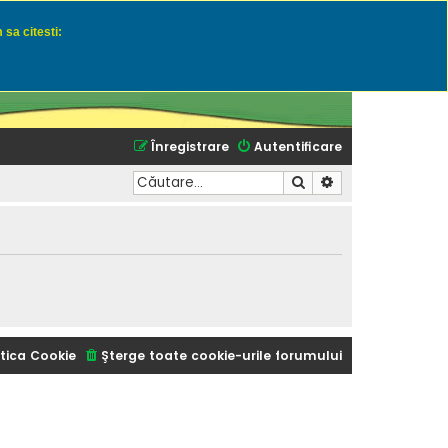
 sa citesti:
u momeli naturale
Înregistrare
Autentificare
Căutare
Căutare avansată
tica Cookie
Şterge toate cookie-urile forumului