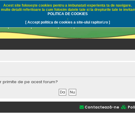
Acest site foloseşte cookies pentru a imbunatati experienta ta de navigare.
multe detalii referitoare la cum folosim datele tale si la drepturile tale te invitam
i.ro - Pescuit sportiv
POLITICA DE COOKIES
.
[ Accept politica de cookies a site-ului rapitori.ro ]
pre pescuit sportiv la rapitori, pescuitul cu naluci sa
lor primite de pe acest forum?
Contactează-ne
Poli