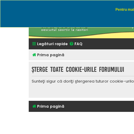
Pentru mai 
Rapitor
Discutii des
Legături rapide
FAQ
Prima pagină
Şterge toate cookie-urile forumului
Sunteţi sigur că doriţi ştergerea tuturor cookie-uri
Prima pagină