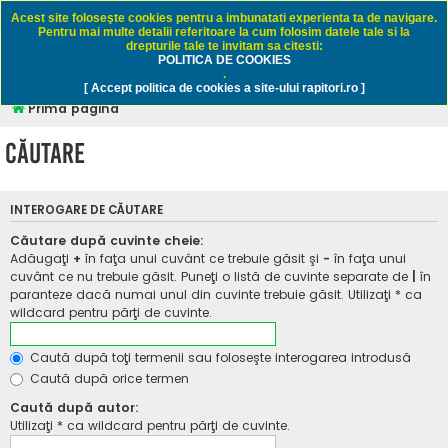
Rapitori.ro - Pescuit sportiv
Acest site foloseşte cookies pentru a imbunatati experienta ta de navigare.
Pentru mai multe detalii referitoare la cum folosim datele tale si la
drepturile tale te invitam sa citesti:
POLITICA DE COOKIES
FAQ
Înregistrare
Autentificare
.
[ Accept politica de cookies a site-ului rapitori.ro ]
Prima pagină
Căutare
INTEROGARE DE CĂUTARE
Căutare după cuvinte cheie:
Adăugaţi
+
în faţa unui cuvânt ce trebuie găsit şi
-
în faţa unui
cuvânt ce nu trebuie găsit. Puneţi o listă de cuvinte separate de
|
în
paranteze dacă numai unul din cuvinte trebuie găsit. Utilizaţi * ca
wildcard pentru părţi de cuvinte.
Caută după toţi termenii sau foloseşte interogarea introdusă
Caută după orice termen
Caută după autor:
Utilizaţi * ca wildcard pentru părţi de cuvinte.