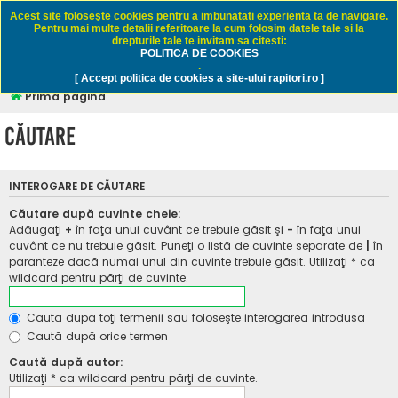
Rapitori.ro - Pescuit sportiv
Acest site foloseşte cookies pentru a imbunatati experienta ta de navigare.
Pentru mai multe detalii referitoare la cum folosim datele tale si la
drepturile tale te invitam sa citesti:
POLITICA DE COOKIES
FAQ
Înregistrare
Autentificare
.
[ Accept politica de cookies a site-ului rapitori.ro ]
Prima pagină
Căutare
INTEROGARE DE CĂUTARE
Căutare după cuvinte cheie:
Adăugaţi
+
în faţa unui cuvânt ce trebuie găsit şi
-
în faţa unui
cuvânt ce nu trebuie găsit. Puneţi o listă de cuvinte separate de
|
în
paranteze dacă numai unul din cuvinte trebuie găsit. Utilizaţi * ca
wildcard pentru părţi de cuvinte.
Caută după toţi termenii sau foloseşte interogarea introdusă
Caută după orice termen
Caută după autor:
Utilizaţi * ca wildcard pentru părţi de cuvinte.