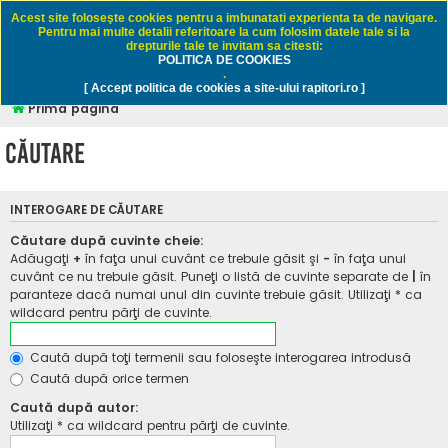
Rapitori.ro - Pescuit sportiv
Acest site foloseşte cookies pentru a imbunatati experienta ta de navigare.
Pentru mai multe detalii referitoare la cum folosim datele tale si la
drepturile tale te invitam sa citesti:
POLITICA DE COOKIES
FAQ
Înregistrare
Autentificare
.
[ Accept politica de cookies a site-ului rapitori.ro ]
Prima pagină
Căutare
INTEROGARE DE CĂUTARE
Căutare după cuvinte cheie:
Adăugaţi
+
în faţa unui cuvânt ce trebuie găsit şi
-
în faţa unui
cuvânt ce nu trebuie găsit. Puneţi o listă de cuvinte separate de
|
în
paranteze dacă numai unul din cuvinte trebuie găsit. Utilizaţi * ca
wildcard pentru părţi de cuvinte.
Caută după toţi termenii sau foloseşte interogarea introdusă
Caută după orice termen
Caută după autor:
Utilizaţi * ca wildcard pentru părţi de cuvinte.