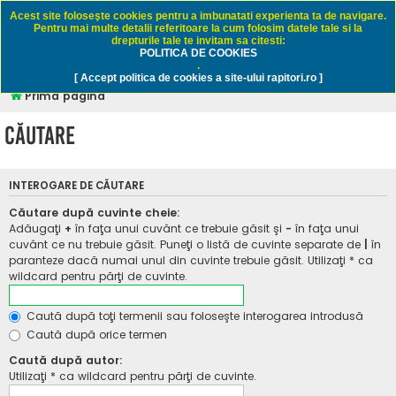
Rapitori.ro - Pescuit sportiv
Acest site foloseşte cookies pentru a imbunatati experienta ta de navigare.
Pentru mai multe detalii referitoare la cum folosim datele tale si la
drepturile tale te invitam sa citesti:
POLITICA DE COOKIES
FAQ
Înregistrare
Autentificare
.
[ Accept politica de cookies a site-ului rapitori.ro ]
Prima pagină
Căutare
INTEROGARE DE CĂUTARE
Căutare după cuvinte cheie:
Adăugaţi
+
în faţa unui cuvânt ce trebuie găsit şi
-
în faţa unui
cuvânt ce nu trebuie găsit. Puneţi o listă de cuvinte separate de
|
în
paranteze dacă numai unul din cuvinte trebuie găsit. Utilizaţi * ca
wildcard pentru părţi de cuvinte.
Caută după toţi termenii sau foloseşte interogarea introdusă
Caută după orice termen
Caută după autor:
Utilizaţi * ca wildcard pentru părţi de cuvinte.