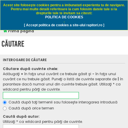
Rapitori.ro - Pescuit sportiv
Acest site foloseşte cookies pentru a imbunatati experienta ta de navigare.
Pentru mai multe detalii referitoare la cum folosim datele tale si la
drepturile tale te invitam sa citesti:
POLITICA DE COOKIES
FAQ
Înregistrare
Autentificare
.
[ Accept politica de cookies a site-ului rapitori.ro ]
Prima pagină
Căutare
INTEROGARE DE CĂUTARE
Căutare după cuvinte cheie:
Adăugaţi
+
în faţa unui cuvânt ce trebuie găsit şi
-
în faţa unui
cuvânt ce nu trebuie găsit. Puneţi o listă de cuvinte separate de
|
în
paranteze dacă numai unul din cuvinte trebuie găsit. Utilizaţi * ca
wildcard pentru părţi de cuvinte.
Caută după toţi termenii sau foloseşte interogarea introdusă
Caută după orice termen
Caută după autor:
Utilizaţi * ca wildcard pentru părţi de cuvinte.