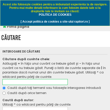
Rapitori.ro - Pescuit sportiv
Acest site foloseşte cookies pentru a imbunatati experienta ta de navigare.
Pentru mai multe detalii referitoare la cum folosim datele tale si la
drepturile tale te invitam sa citesti:
POLITICA DE COOKIES
FAQ
Înregistrare
Autentificare
.
[ Accept politica de cookies a site-ului rapitori.ro ]
Prima pagină
Căutare
INTEROGARE DE CĂUTARE
Căutare după cuvinte cheie:
Adăugaţi
+
în faţa unui cuvânt ce trebuie găsit şi
-
în faţa unui
cuvânt ce nu trebuie găsit. Puneţi o listă de cuvinte separate de
|
în
paranteze dacă numai unul din cuvinte trebuie găsit. Utilizaţi * ca
wildcard pentru părţi de cuvinte.
Caută după toţi termenii sau foloseşte interogarea introdusă
Caută după orice termen
Caută după autor:
Utilizaţi * ca wildcard pentru părţi de cuvinte.