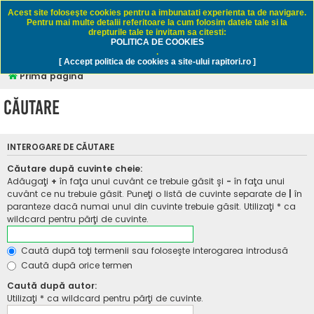
Rapitori.ro - Pescuit sportiv
Acest site foloseşte cookies pentru a imbunatati experienta ta de navigare.
Pentru mai multe detalii referitoare la cum folosim datele tale si la
drepturile tale te invitam sa citesti:
POLITICA DE COOKIES
FAQ
Înregistrare
Autentificare
.
[ Accept politica de cookies a site-ului rapitori.ro ]
Prima pagină
Căutare
INTEROGARE DE CĂUTARE
Căutare după cuvinte cheie:
Adăugaţi
+
în faţa unui cuvânt ce trebuie găsit şi
-
în faţa unui
cuvânt ce nu trebuie găsit. Puneţi o listă de cuvinte separate de
|
în
paranteze dacă numai unul din cuvinte trebuie găsit. Utilizaţi * ca
wildcard pentru părţi de cuvinte.
Caută după toţi termenii sau foloseşte interogarea introdusă
Caută după orice termen
Caută după autor:
Utilizaţi * ca wildcard pentru părţi de cuvinte.