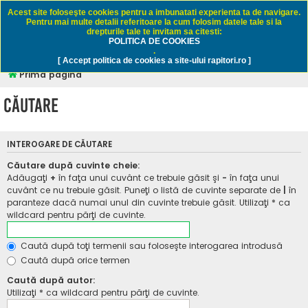
Rapitori.ro - Pescuit sportiv
Acest site foloseşte cookies pentru a imbunatati experienta ta de navigare.
Pentru mai multe detalii referitoare la cum folosim datele tale si la
drepturile tale te invitam sa citesti:
POLITICA DE COOKIES
FAQ
Înregistrare
Autentificare
.
[ Accept politica de cookies a site-ului rapitori.ro ]
Prima pagină
Căutare
INTEROGARE DE CĂUTARE
Căutare după cuvinte cheie:
Adăugaţi
+
în faţa unui cuvânt ce trebuie găsit şi
-
în faţa unui
cuvânt ce nu trebuie găsit. Puneţi o listă de cuvinte separate de
|
în
paranteze dacă numai unul din cuvinte trebuie găsit. Utilizaţi * ca
wildcard pentru părţi de cuvinte.
Caută după toţi termenii sau foloseşte interogarea introdusă
Caută după orice termen
Caută după autor:
Utilizaţi * ca wildcard pentru părţi de cuvinte.