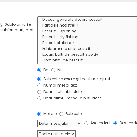
ţi. Subforumurile
 subforumuri„ mai
Da
Nu
Subiecte mesaje şi textul mesajului
Numai mesaj text
Doar titlul subiectelor
Doar primul mesaj din subiect
Mesaje
Subiecte
Ascendent
Descend