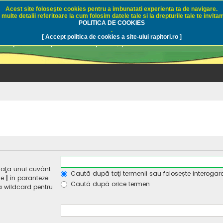
Acest site foloseşte cookies pentru a imbunatati experienta ta de navigare.
multe detalii referitoare la cum folosim datele tale si la drepturile tale te invitam
i.ro - Pescuit sportiv
POLITICA DE COOKIES
.
[ Accept politica de cookies a site-ului rapitori.ro ]
pre pescuit sportiv la rapitori, pescuitul cu naluci sa
faţa unui cuvânt
Caută după toţi termenii sau foloseşte interogar
de
|
în paranteze
Caută după orice termen
ca wildcard pentru