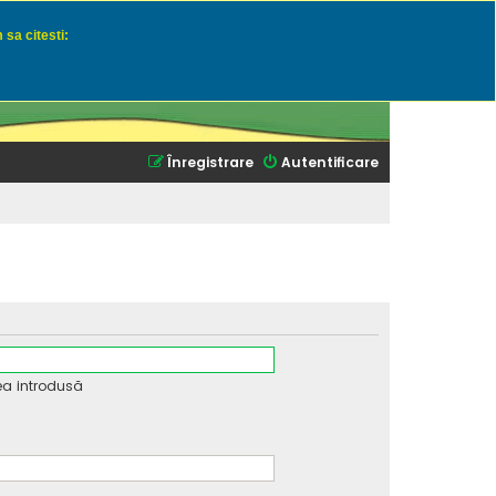
 sa citesti:
u momeli naturale
Înregistrare
Autentificare
ea introdusă