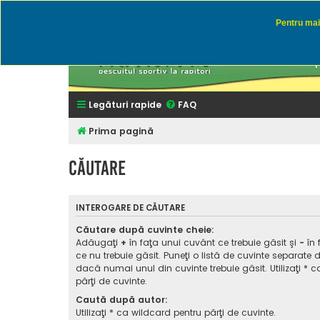
Pentru mai 
Rapitor
Discutii des
Legături rapide
FAQ
Prima pagină
Căutare
INTEROGARE DE CĂUTARE
Căutare după cuvinte cheie:
Adăugaţi
+
în faţa unui cuvânt ce trebuie găsit şi
-
în 
ce nu trebuie găsit. Puneţi o listă de cuvinte separate 
dacă numai unul din cuvinte trebuie găsit. Utilizaţi * 
părţi de cuvinte.
Caută după autor:
Utilizaţi * ca wildcard pentru părţi de cuvinte.