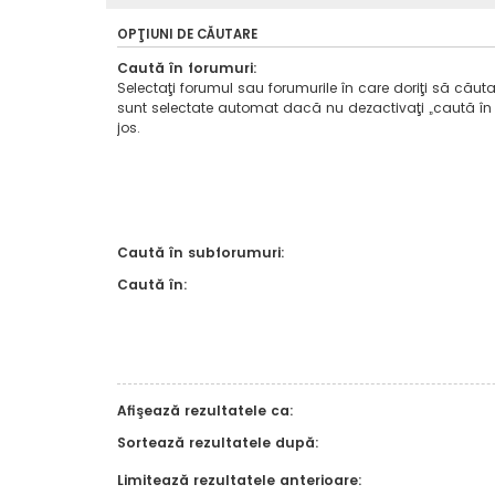
OPŢIUNI DE CĂUTARE
Caută în forumuri:
Selectaţi forumul sau forumurile în care doriţi să căuta
sunt selectate automat dacă nu dezactivaţi „caută în
jos.
Caută în subforumuri:
Caută în:
Afişează rezultatele ca:
Sortează rezultatele după:
Limitează rezultatele anterioare: