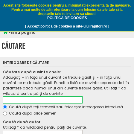
Rapitori.ro - Pescuit sportiv
Acest site foloseşte cookies pentru a imbunatati experienta ta de navigare.
Pentru mai multe detalii referitoare la cum folosim datele tale si la
drepturile tale te invitam sa citesti:
POLITICA DE COOKIES
FAQ
Înregistrare
Autentificare
.
[ Accept politica de cookies a site-ului rapitori.ro ]
Prima pagină
Căutare
INTEROGARE DE CĂUTARE
Căutare după cuvinte cheie:
Adăugaţi
+
în faţa unui cuvânt ce trebuie găsit şi
-
în faţa unui
cuvânt ce nu trebuie găsit. Puneţi o listă de cuvinte separate de
|
în
paranteze dacă numai unul din cuvinte trebuie găsit. Utilizaţi * ca
wildcard pentru părţi de cuvinte.
Caută după toţi termenii sau foloseşte interogarea introdusă
Caută după orice termen
Caută după autor:
Utilizaţi * ca wildcard pentru părţi de cuvinte.