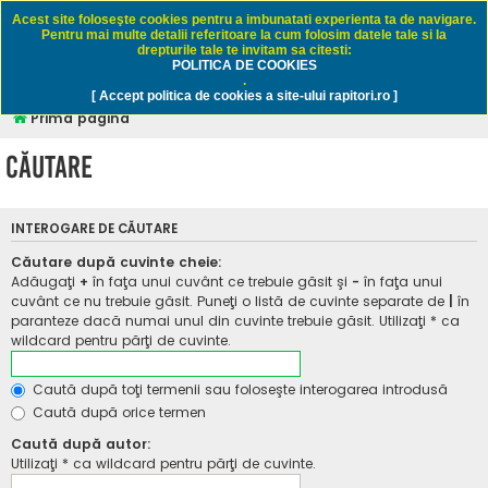
Rapitori.ro - Pescuit sportiv
Acest site foloseşte cookies pentru a imbunatati experienta ta de navigare.
Pentru mai multe detalii referitoare la cum folosim datele tale si la
drepturile tale te invitam sa citesti:
POLITICA DE COOKIES
FAQ
Înregistrare
Autentificare
.
[ Accept politica de cookies a site-ului rapitori.ro ]
Prima pagină
Căutare
INTEROGARE DE CĂUTARE
Căutare după cuvinte cheie:
Adăugaţi
+
în faţa unui cuvânt ce trebuie găsit şi
-
în faţa unui
cuvânt ce nu trebuie găsit. Puneţi o listă de cuvinte separate de
|
în
paranteze dacă numai unul din cuvinte trebuie găsit. Utilizaţi * ca
wildcard pentru părţi de cuvinte.
Caută după toţi termenii sau foloseşte interogarea introdusă
Caută după orice termen
Caută după autor:
Utilizaţi * ca wildcard pentru părţi de cuvinte.